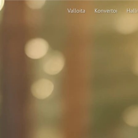
Valloita
Konvertoi
Halli