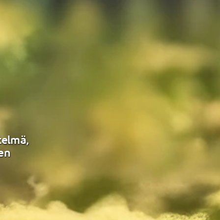
telmä,
sen