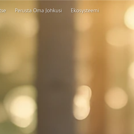
tse
Perusta Oma Johkusi
Ekosysteemi