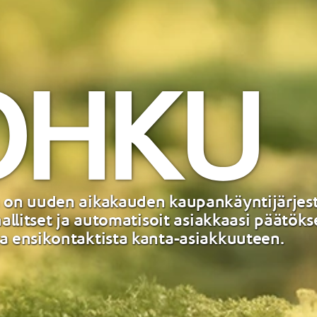
 on uuden aikakauden kaupankäyntijärjes
 hallitset ja automatisoit asiakkaasi päätök
a ensikontaktista kanta-asiakkuuteen.