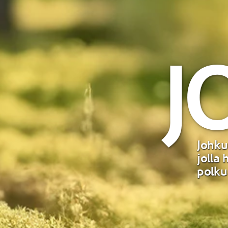
Johku
jolla
polku