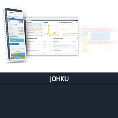
Johku optimoituu liiketoimintaasi
Johku on luotu niin, että se rakentuu ja kehittyy
liiketoimintaasi sisään. Se myös samalla auttaa
kehittämään prosessejasi.
Tutustu ominaisuuksiin liiketoiminnoittain