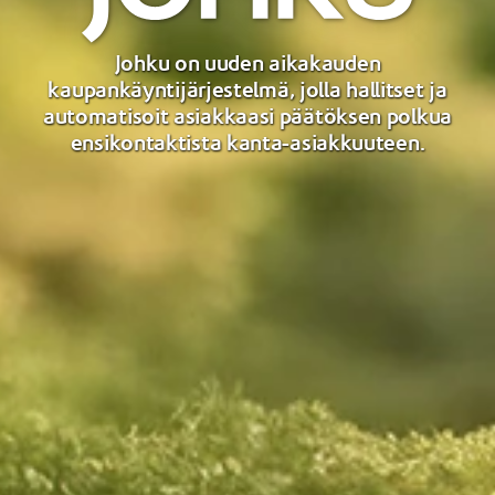
Johku on uuden aikakauden
kaupankäyntijärjestelmä, jolla hallitset ja
automatisoit asiakkaasi päätöksen polkua
ensikontaktista kanta-asiakkuuteen.