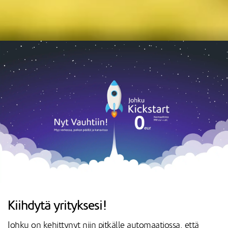
Kiihdytä yrityksesi!
Johku on kehittynyt niin pitkälle automaatiossa, että