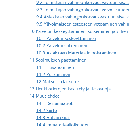
9.2 Toimittajan vahingonkorvausvastuun sisäl
9.3 Toimittajan vahingonkorvausvelvollisuud
9.4 Asiakkaan vahingonkorvausvastuun sisält
9.5 Ylivoimaiseen esteeseen vetoaminen vahi
10 Palvelun keskeyttäminen, sulkeminen ja siihen
10.1 Palvelun keskeyttäminen
10.2 Palvelun sulkeminen
10.3 Asiakkaan Materiaalin poistaminen
11 Sopimuksen päättäminen
11.1 Irtisanominen
11.2 Purkaminen
12 Maksut ja laskutus
13 Henkilötietojen käsittely ja tietosuoja
14 Muut ehdot
14.1 Reklamaatiot
14.2 Siirto
14.3 Alihankkijat
14.4 Immateriaalioikeudet