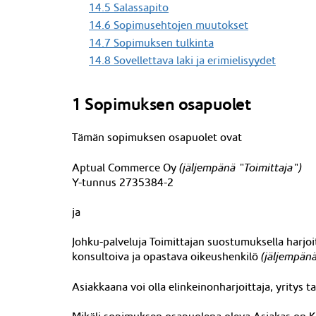
14.5 Salassapito
14.6 Sopimusehtojen muutokset
14.7 Sopimuksen tulkinta
14.8 Sovellettava laki ja erimielisyydet
1 Sopimuksen osapuolet
Tämän sopimuksen osapuolet ovat
Aptual Commerce Oy
(jäljempänä "Toimittaja")
Y-tunnus
2735384-2
ja
Johku-palveluja Toimittajan suostumuksella harjo
konsultoiva ja opastava oikeushenkilö
(jäljempänä
Asiakkaana voi olla elinkeinonharjoittaja, yritys 