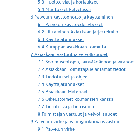
5.3 Huolto, viat ja korjaukset
5.4 Muutokset Palvelussa
6 Palvelun käyttöönotto ja käyttäminen
6.1 Palvelun käyttöedellytykset
6.2 Liittäminen Asiakkaan järjestelmiin
6.3 Käyttäjätunnukset
6.4 Kumppaniasiakkaan toiminta
7 Asiakkaan vastuut ja velvollisuudet
7.1 Sopimusehtojen, lainsäädännön ja viran
7.2 Asiakkaan Toimittajalle antamat tiedot
7.3 Tiedotukset ja ohjeet
7.4 Käyttäjätunnukset
7.5 Asiakkaan Materiaali
7.6 Oikeustoimet kolmansien kanssa
7.7 Tietoturva ja tietosuoja
8 Toimittajan vastuut ja velvollisuudet
9 Palvelun virhe ja vahingonkorvausvastuu
9.1 Palvelun virhe