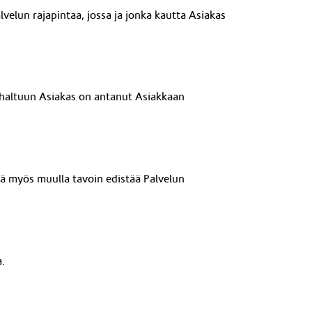
lvelun rajapintaa
, jossa ja jonka kautta Asiakas
a haltuun Asiakas on antanut Asiakkaan
kä myös muulla tavoin edistää Palvelun
.