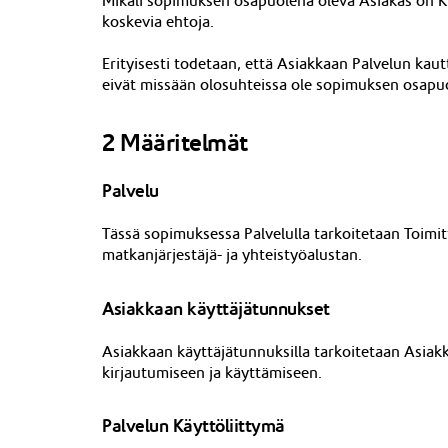
Mikäli sopimuksen osapuolena oleva Asiakas on 
koskevia ehtoja.
Erityisesti todetaan, että Asiakkaan Palvelun kau
eivät missään olosuhteissa ole sopimuksen osapuo
2 Määritelmät
Palvelu
Tässä sopimuksessa Palvelulla tarkoitetaan Toimi
matkanjärjest
äjä- ja yhteistyöalustan.
Asiakkaan käyttäjätunnukset
Asiakkaan käyttäjätunnuksilla tarkoitetaan Asiakk
kirjautumiseen ja
käyttämiseen
.
Palvelun Käyttöliittymä