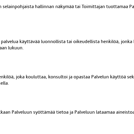
an selainpohjaista hallinnan näkymää tai
Toimittajan tuottamaa Pa
palvelua käyttävää luonnollista tai oikeudellista henkilöä, jonk
kaan lukuun.
nkilöä, joka kouluttaa, konsultoi ja opastaa Palvelun käyttöä se
ella.
kkaan Palveluun syöttämää tietoa ja Palveluun lataamaa aineistoa