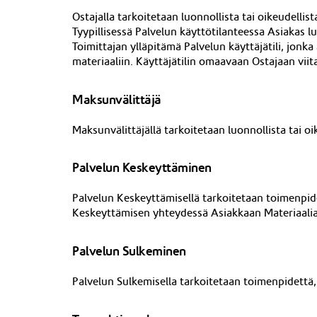
Ostajalla tarkoitetaan luonnollista tai oikeudell
Tyypillisessä Palvelun käyttötilanteessa Asiakas l
Toimittajan ylläpitämä Palvelun käyttäjätili, jo
materiaaliin. Käyttäjätilin omaavaan
Ostajaan vii
Maksunvälittäjä
Maksunvälittäjä
ll
ä tarkoitetaan luonnollista tai o
Palvelun Keskeyttäminen
Palvelun Keskeyttämisellä tarkoitetaan toimenpide
Keskeyttämisen yhteydessä Asiakkaan Materiaalia 
Palvelun Sulkeminen
Palvelun Sulkemisella tarkoitetaan toimenpidettä, 