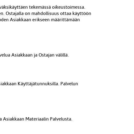
hyväksikäyttäen tekemässä oikeustoimessa.
en. Ost
ajalla on mahdollisuus ottaa käyttöön
keuden Asiakkaan erikseen määrittämään
velua Asiakkaan ja Ostajan välillä.
siakkaan Käyttäjätunnuksilla. Palvelun
aa Asiakkaan Materiaalin Palvelusta.