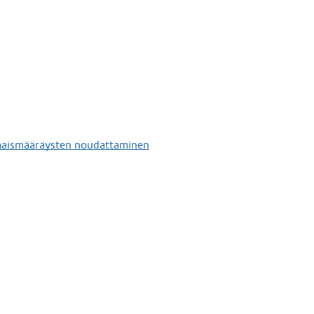
omaismääräysten noudattaminen