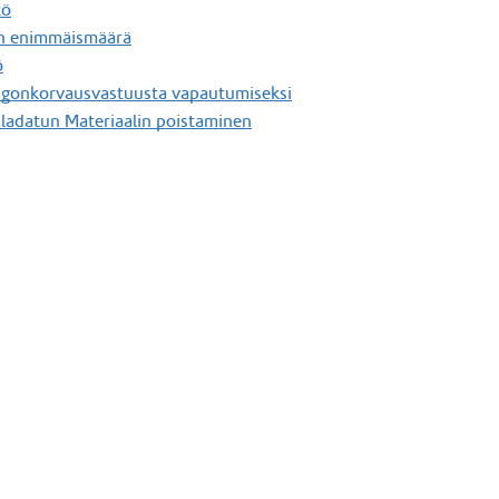
tö
en enimmäismäärä
ö
ngonkorvausvastuusta vapautumiseksi
 ladatun Materiaalin poistaminen