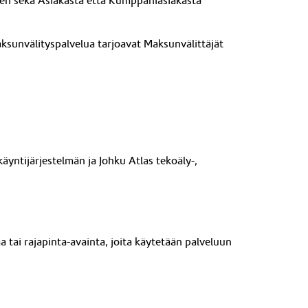
en sekä Asiakasta että Kumppaniasiakasta
aksunvälityspalvelua tarjoavat Maksunvälittäjät
käyntijärjestelmän ja Johku
Atlas
tekoäly-
,
 tai rajapinta-avainta, joita käytetään palveluun