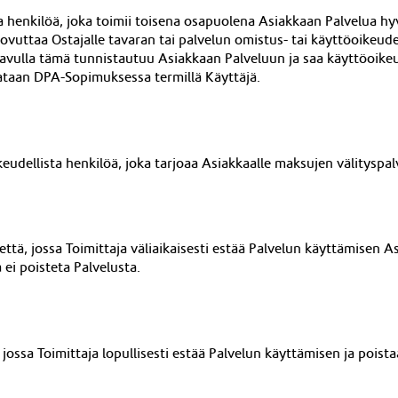
ista henkilöä, joka toimii toisena osapuolena Asiakkaan Palvelua 
uovuttaa Ostajalle tavaran tai palvelun omistus- tai käyttöoikeud
nka avulla tämä tunnistautuu Asiakkaan Palveluun ja saa käyttöoi
tataan DPA-Sopimuksessa termillä Käyttäjä.
ikeudellista henkilöä, joka tarjoaa Asiakkaalle maksujen välityspal
ttä, jossa Toimittaja väliaikaisesti estää Palvelun käyttämisen A
ei poisteta Palvelusta.
jossa Toimittaja lopullisesti estää Palvelun käyttämisen ja poist