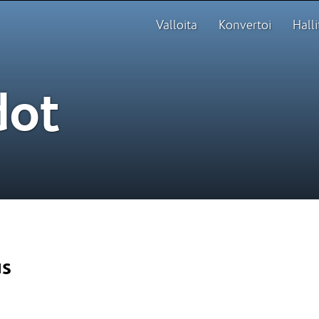
Valloita
Konvertoi
Halli
dot
us