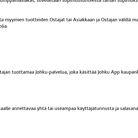
Kumppaniasiakas, sovelletaan sopimussuhteessa tämän sopimuks
tta myymien tuotteiden Ostajat tai Asiakkaan ja Ostajan välillä m
lia.
ttajan tuottamaa Johku-palvelua, joka käsittää Johku App kaupan
aalle annettavaa yhtä tai useampaa käyttäjätunnusta ja salasanaa