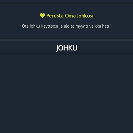
Perusta Oma Johkusi
Ota Johku käyttöösi ja aloita myynti vaikka heti!
The Future of Entrepreneurship
Johku on täysin uudenlainen työkalu, aina mukanasi kulkeva
järjestelmä, jonka avulla voit myydä palveluja ja tuotteita
sekä seurata liiketoimintasi kehitystä.