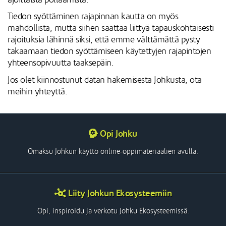
Tiedon syöttäminen rajapinnan kautta on myös
mahdollista, mutta siihen saattaa liittyä tapauskohtaisesti
rajoituksia lähinnä siksi, että emme välttämättä pysty
takaamaan tiedon syöttämiseen käytettyjen rajapintojen
yhteensopivuutta taaksepäin.
Jos olet kiinnostunut datan hakemisesta Johkusta, ota
meihin yhteyttä.
Opi Johku
Omaksu Johkun käyttö online-oppimateriaalien avulla.
Liity Johkun Ekosysteemiin
Opi, inspiroidu ja verkotu Johku Ekosysteemissä.