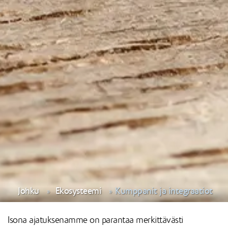
Johku
Ekosysteemi
Kumppanit ja integraatiot
Isona ajatuksenamme on parantaa merkittävästi