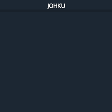
Alipay (Stripen kautta)
Paypal
Paytrail Oyj
Ålcom (SMS Gateway, kaksisuuntaiset
tekstiviestipalvelut)
Seam Labs (kattava integraatio useisiiin älylukitus-,
älylaite-, ja kulunvalvontajärjestelmiin)
Yale
IglooHome
Opi Johku
Omaksu Johkun käyttö online-oppimateriaalien avulla.
Liity Johkun Ekosysteemiin
Opi, inspiroidu ja verkotu Johku Ekosysteemissä.