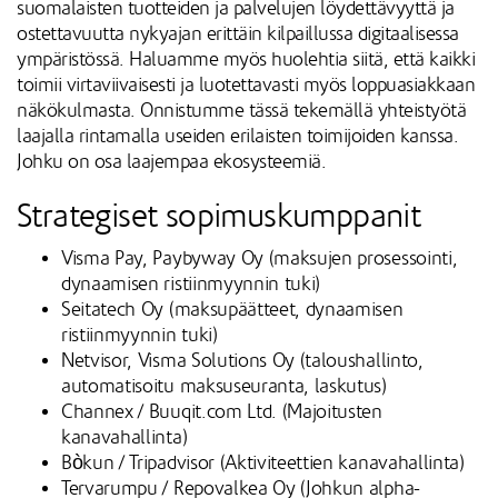
suomalaisten tuotteiden ja palvelujen löydettävyyttä ja
ostettavuutta nykyajan erittäin kilpaillussa digitaalisessa
ympäristössä. Haluamme myös huolehtia siitä, että kaikki
toimii virtaviivaisesti ja luotettavasti myös loppuasiakkaan
näkökulmasta. Onnistumme tässä tekemällä yhteistyötä
laajalla rintamalla useiden erilaisten toimijoiden kanssa.
Johku on osa laajempaa ekosysteemiä.
Strategiset sopimuskumppanit
Visma Pay, Paybyway Oy (maksujen prosessointi,
dynaamisen ristiinmyynnin tuki)
Seitatech Oy (maksupäätteet, dynaamisen
ristiinmyynnin tuki)
Netvisor, Visma Solutions Oy (taloushallinto,
automatisoitu maksuseuranta, laskutus)
Channex / Buuqit.com Ltd. (Majoitusten
kanavahallinta)
Bòkun / Tripadvisor (Aktiviteettien kanavahallinta)
Tervarumpu / Repovalkea Oy (Johkun alpha-