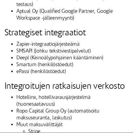
testaus)
Aptual Oy (Qualified Google Partner, Google
Workspace -jälleenmyynti)
Strategiset integraatiot
Zapier-integraatiojärjesteämä
SMSAPI (Johku tekstiviestipalvelut)
Deepl (Keinoälypohjainen kääntäminen)
Smartum (henkilöstöedut)
ePassi (henkilöstöedut)
Integroitujen ratkaisujen verkosto
Hotellinx, hotellivarausjärjestelmä
(huonesaatavuus)
Ropo Capital Group Oy (automatisoitu
maksuseuranta, laskutus)
Muut maksuvälittäjät
Stripe