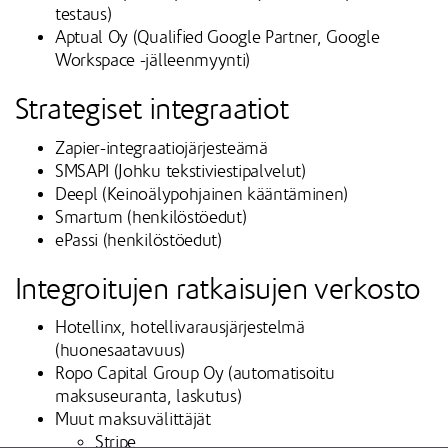
testaus)
Aptual Oy (Qualified Google Partner, Google
Workspace -jälleenmyynti)
Strategiset integraatiot
Zapier-integraatiojärjesteämä
SMSAPI (Johku tekstiviestipalvelut)
Deepl (Keinoälypohjainen kääntäminen)
Smartum (henkilöstöedut)
ePassi (henkilöstöedut)
Integroitujen ratkaisujen verkosto
Hotellinx, hotellivarausjärjestelmä
(huonesaatavuus)
Ropo Capital Group Oy (automatisoitu
maksuseuranta, laskutus)
Muut maksuvälittäjät
Stripe