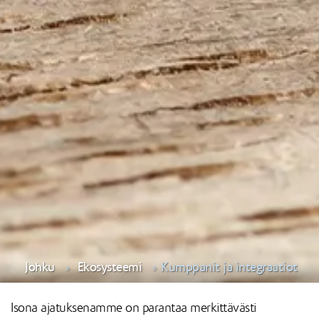
Johku
Ekosysteemi
Kumppanit ja integraatiot
Isona ajatuksenamme on parantaa merkittävästi