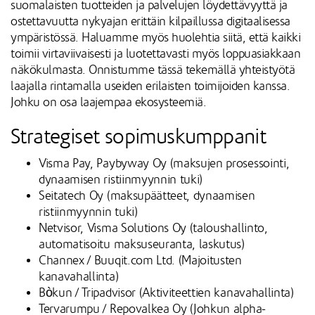
suomalaisten tuotteiden ja palvelujen löydettävyyttä ja
ostettavuutta nykyajan erittäin kilpaillussa digitaalisessa
ympäristössä. Haluamme myös huolehtia siitä, että kaikki
toimii virtaviivaisesti ja luotettavasti myös loppuasiakkaan
näkökulmasta. Onnistumme tässä tekemällä yhteistyötä
laajalla rintamalla useiden erilaisten toimijoiden kanssa.
Johku on osa laajempaa ekosysteemiä.
Strategiset sopimuskumppanit
Visma Pay, Paybyway Oy (maksujen prosessointi,
dynaamisen ristiinmyynnin tuki)
Seitatech Oy (maksupäätteet, dynaamisen
ristiinmyynnin tuki)
Netvisor, Visma Solutions Oy (taloushallinto,
automatisoitu maksuseuranta, laskutus)
Channex / Buuqit.com Ltd. (Majoitusten
kanavahallinta)
Bòkun / Tripadvisor (Aktiviteettien kanavahallinta)
Tervarumpu / Repovalkea Oy (Johkun alpha-