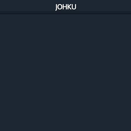
Alipay (Stripen kautta)
Paypal
Paytrail Oyj
Ålcom (SMS Gateway, kaksisuuntaiset
tekstiviestipalvelut)
Seam Labs (kattava integraatio useisiiin älylukitus-,
älylaite-, ja kulunvalvontajärjestelmiin)
Yale
IglooHome
Opi Johku
Omaksu Johkun käyttö online-oppimateriaalien avulla.
Liity Johkun Ekosysteemiin
Opi, inspiroidu ja verkotu Johku Ekosysteemissä.