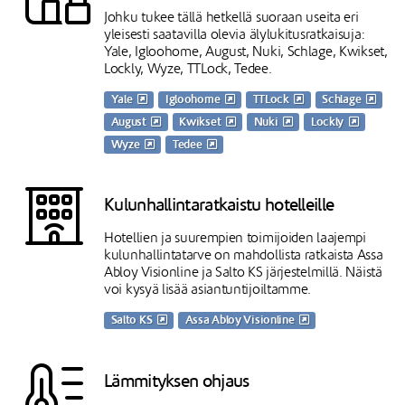
Johku tukee tällä hetkellä suoraan useita eri
yleisesti saatavilla olevia älylukitusratkaisuja:
Yale, Igloohome, August, Nuki, Schlage, Kwikset,
Lockly, Wyze, TTLock, Tedee.
Yale
Igloohome
TTLock
Schlage
August
Kwikset
Nuki
Lockly
Wyze
Tedee
Kulunhallintaratkaistu hotelleille
Hotellien ja suurempien toimijoiden laajempi
kulunhallintatarve on mahdollista ratkaista Assa
Abloy Visionline ja Salto KS järjestelmillä. Näistä
voi kysyä lisää asiantuntijoiltamme.
Salto KS
Assa Abloy Visionline
Lämmityksen ohjaus