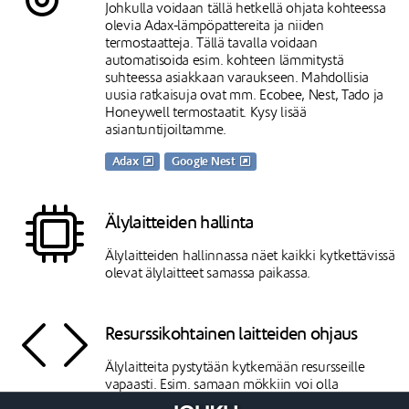
Johkulla voidaan tällä hetkellä ohjata kohteessa
olevia Adax-lämpöpattereita ja niiden
termostaatteja. Tällä tavalla voidaan
automatisoida esim. kohteen lämmitystä
suhteessa asiakkaan varaukseen. Mahdollisia
uusia ratkaisuja ovat mm. Ecobee, Nest, Tado ja
Honeywell termostaatit. Kysy lisää
asiantuntijoiltamme.
Adax
Google Nest
Älylaitteiden hallinta
Älylaitteiden hallinnassa näet kaikki kytkettävissä
olevat älylaitteet samassa paikassa.
Resurssikohtainen laitteiden ohjaus
Älylaitteita pystytään kytkemään resursseille
vapaasti. Esim. samaan mökkiin voi olla
kytkettynä useita lukkoja ja niitä kaikkia