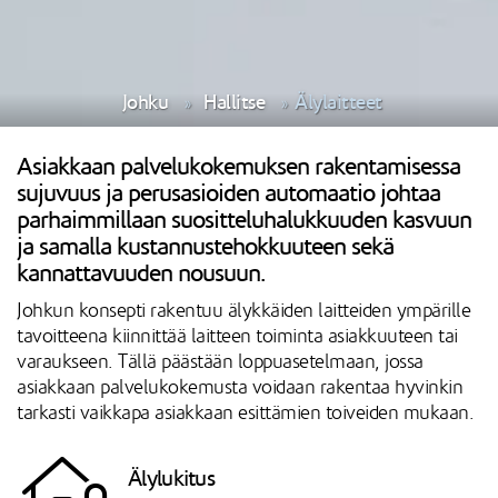
Johku
Hallitse
Älylaitteet
Asiakkaan palvelukokemuksen rakentamisessa
sujuvuus ja perusasioiden automaatio johtaa
parhaimmillaan suositteluhalukkuuden kasvuun
ja samalla kustannustehokkuuteen sekä
kannattavuuden nousuun.
Johkun konsepti rakentuu älykkäiden laitteiden ympärille
tavoitteena kiinnittää laitteen toiminta asiakkuuteen tai
varaukseen. Tällä päästään loppuasetelmaan, jossa
asiakkaan palvelukokemusta voidaan rakentaa hyvinkin
tarkasti vaikkapa asiakkaan esittämien toiveiden mukaan.
Älylukitus