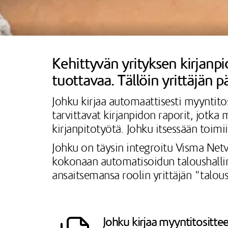
Kehittyvän yrityksen kirjanpi
tuottavaa. Tällöin yrittäjän
Johku kirjaa automaattisesti myyntitos
tarvittavat kirjanpidon raporit, jotk
kirjanpitotyötä. Johku itsessään toimi
Johku on täysin integroitu Visma Netv
kokonaan automatisoidun taloushallinn
ansaitsemansa roolin yrittäjän "talou
Johku kirjaa myyntitosittee