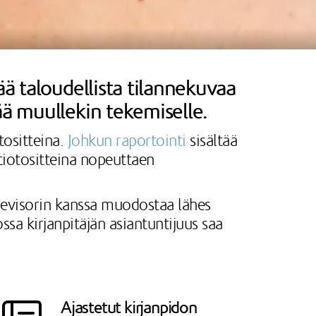
ää taloudellista tilannekuvaa
ää muullekin tekemiselle.
tositteina.
Johkun raportointi
sisältää
tiotositteina nopeuttaen
Nevisorin kanssa muodostaa lähes
sa kirjanpitäjän asiantuntijuus saa
Ajastetut kirjanpidon