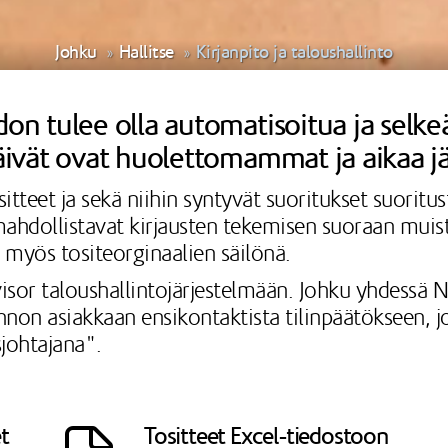
Johku
Hallitse
Kirjanpito ja taloushallinto
don tulee olla automatisoitua ja selke
 päivät ovat huolettomammat ja aikaa j
itteet ja sekä niihin syntyvät suoritukset suoritus
a mahdollistavat kirjausten tekemisen suoraan muis
i myös tositeorginaalien säilönä.
isor taloushallintojärjestelmään. Johku yhdessä 
on asiakkaan ensikontaktista tilinpäätökseen, jos
sjohtajana".
t
Tositteet Excel-tiedostoon