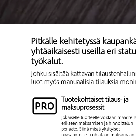
Pitkälle kehitetyssä kaupankä
yhtäaikaisesti useilla eri stat
työkalut.
Johku sisältää kattavan tilaustenhallin
luot myös manuaalisia tilauksia moni
Tuotekohtaiset tilaus- ja
maksuprosessit
Jokaiselle tuotteelle voidaan määritell
erikseen maksamisen ja hinnoittelun
periaate. Siinä missä yksityiset
pääsääntöisesti ohjataan maksamaan