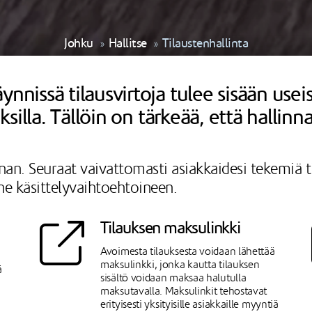
Johku
Hallitse
Tilaustenhallinta
ynnissä tilausvirtoja tulee sisään usei
uksilla. Tällöin on tärkeää, että hallin
nan. Seuraat vaivattomasti asiakkaidesi tekemiä til
ne käsittelyvaihtoehtoineen.
Tilauksen maksulinkki
Avoimesta tilauksesta voidaan lähettää
maksulinkki, jonka kautta tilauksen
ä
sisältö voidaan maksaa halutulla
maksutavalla. Maksulinkit tehostavat
erityisesti yksityisille asiakkaille myyntiä