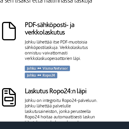
sen lisäksi että hallinnassa laskuja
PDF-sähköposti- ja
verkkolaskutus
Johku lähettää itse PDF-muotoisia
sähköpostilaskuja. Verkkolaskutus
onnistuu vaivattomasti
verkkolaskuoperaattorien läpi.
Johku
Visma Netvisor
Johku
Ropo24
Laskutus Ropo24:n läpi
Johku on integroitu Ropo24-palveluun.
Johku lähettää palvelulle
laskutusaineiston, jonka perusteella
Ropo24 hoitaa automaattisesti laskun
lähetyksen ja koko maksuvalvonnan
perintäprosesseja myöten. Kun lasku