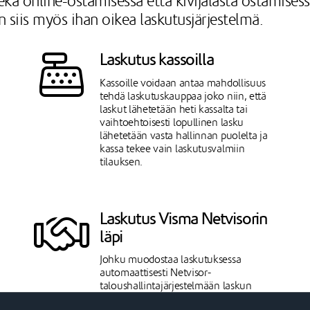
kä online-ostamisessa että kivijalasta ostamisessa 
siis myös ihan oikea laskutusjärjestelmä.
Laskutus kassoilla
Kassoille voidaan antaa mahdollisuus
tehdä laskutuskauppaa joko niin, että
laskut lähetetään heti kassalta tai
vaihtoehtoisesti lopullinen lasku
lähetetään vasta hallinnan puolelta ja
kassa tekee vain laskutusvalmiin
tilauksen.
Laskutus Visma Netvisorin
läpi
Johku muodostaa laskutuksessa
automaattisesti Netvisor-
taloushallintajärjestelmään laskun
lähettämätön-statuksella. Mikäli