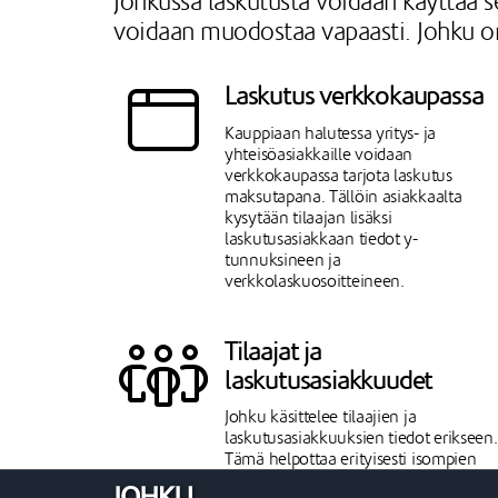
Johkussa laskutusta voidaan käyttää se
voidaan muodostaa vapaasti. Johku on 
Laskutus verkkokaupassa
Kauppiaan halutessa yritys- ja
yhteisöasiakkaille voidaan
verkkokaupassa tarjota laskutus
maksutapana. Tällöin asiakkaalta
kysytään tilaajan lisäksi
laskutusasiakkaan tiedot y-
tunnuksineen ja
verkkolaskuosoitteineen.
Tilaajat ja
laskutusasiakkuudet
Johku käsittelee tilaajien ja
laskutusasiakkuuksien tiedot erikseen.
Tämä helpottaa erityisesti isompien
yritysten laskuttamista ja tilaajien