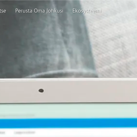
tse
Perusta Oma Johkusi
Ekosysteemi