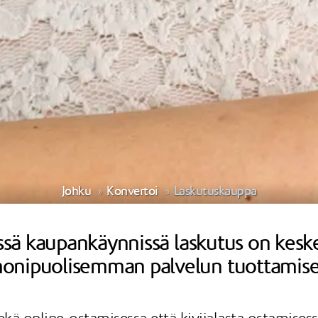
Johku
Konvertoi
Laskutuskauppa
essä kaupankäynnissä laskutus on keske
monipuolisemman palvelun tuottamis