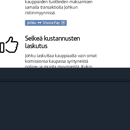
kauppiaiden tuotteiden maksamisen
samalla transaktiolla Johkun
ristiinmyynnissä.
Johku
Visma Pay
Selkeä kustannusten
laskutus
Johku laskuttaa kauppiaalta vain omat
komissionsa kaupassa syntyneistä
online- ja muista myynneistä. Kukin
maksunvälittäjä laskuttaa omat
kustannuksensa suoraan kauppiaalta.
Stripe Checkout
Stripe Checkoutin avulla voit asiakkaasi
voivat maksaa lukuisilla eri
maksutavoilla globaalisti.