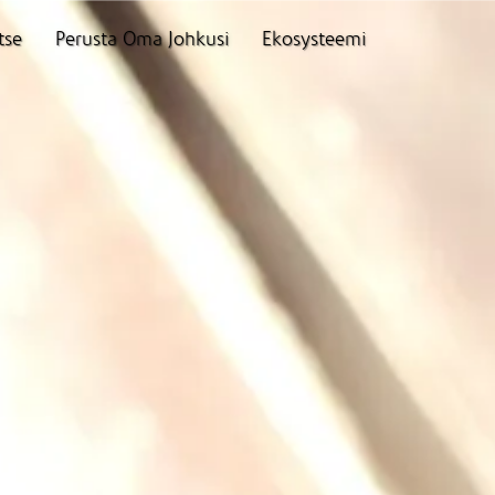
tse
Perusta Oma Johkusi
Ekosysteemi