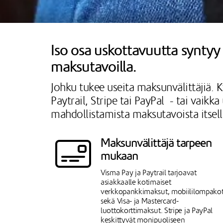
Iso osa uskottavuutta syntyy s
maksutavoilla.
Johku tukee useita maksunvälittäjiä. K
Paytrail, Stripe tai PayPal - tai vaik
mahdollistamista maksutavoista itse
Maksunvälittäjä tarpeen
mukaan
Visma Pay ja Paytrail tarjoavat
asiakkaalle kotimaiset
verkkopankkimaksut, mobiililompako
sekä Visa- ja Mastercard-
luottokorttimaksut. Stripe ja PayPal
keskittyvät monipuoliseen