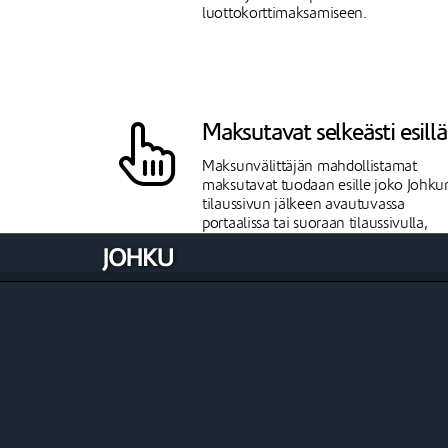
luottokorttimaksamiseen.
Maksutavat selkeästi esillä
Maksunvälittäjän mahdollistamat
maksutavat tuodaan esille joko Johku
tilaussivun jälkeen avautuvassa
portaalissa tai suoraan tilaussivulla,
asiakkaan valitsemasta
maksunvälittäjästä riippuen.
Maksutavan vaihto onnistuu ennen
maksun suorittamista.
Paytrail verkkomaksut
Paytrail on suomalainen maksulaitos,
joka on Nets/Nexi-konsernia. Paytraili
kautta saat käyttöösi kaikki tarvittavat
online-maksamisen tavat.