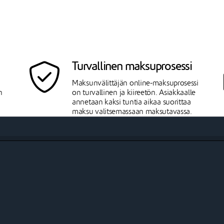
Turvallinen maksuprosessi
Maksunvälittäjän online-maksuprosessi
n
on turvallinen ja kiireetön. Asiakkaalle
annetaan kaksi tuntia aikaa suorittaa
maksu valitsemassaan maksutavassa.
Johkuun välittyy maksunvälittäjältä vain
tieto onnistuneesta maksusuorituksesta,
ilman maksukortti- tai muita
maksutietoja.
PayPal Checkout
PayPal Checkoutin avulla asiakkaasi
n
voivat maksaa PayPalilla, luotto- ja
pankkikorteilla sekä muilla paikallisesti
merkittävillä maksutavoilla.