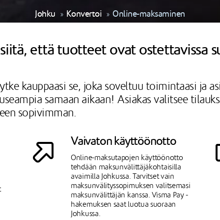
Johku
Konvertoi
Online-maksaminen
iitä, että tuotteet ovat ostettavissa s
ytke kauppaasi se, joka soveltuu toimintaasi ja a
ka useampia samaan aikaan! Asiakas valitsee tilauk
lleen sopivimman.
Vaivaton käyttöönotto
Online-maksutapojen käyttöönotto
tehdään maksunvälittäjäkohtaisilla
avaimilla Johkussa. Tarvitset vain
maksunvälityssopimuksen valitsemasi
t
maksunvälittäjän kanssa. Visma Pay -
hakemuksen saat luotua suoraan
Johkussa.