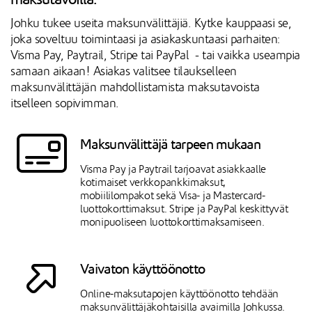
Johku tukee useita maksunvälittäjiä. Kytke kauppaasi se,
joka soveltuu toimintaasi ja asiakaskuntaasi parhaiten:
Visma Pay, Paytrail, Stripe tai PayPal - tai vaikka useampia
samaan aikaan! Asiakas valitsee tilaukselleen
maksunvälittäjän mahdollistamista maksutavoista
itselleen sopivimman.
Maksunvälittäjä tarpeen mukaan
Visma Pay ja Paytrail tarjoavat asiakkaalle
kotimaiset verkkopankkimaksut,
mobiililompakot sekä Visa- ja Mastercard-
luottokorttimaksut. Stripe ja PayPal keskittyvät
monipuoliseen luottokorttimaksamiseen.
Vaivaton käyttöönotto
Online-maksutapojen käyttöönotto tehdään
maksunvälittäjäkohtaisilla avaimilla Johkussa.