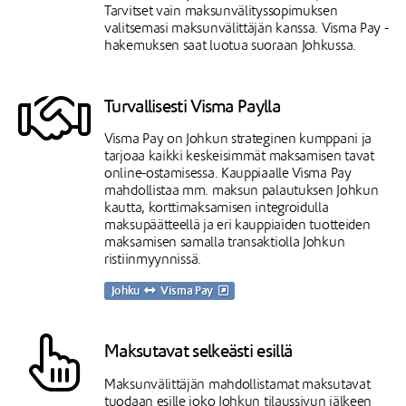
Tarvitset vain maksunvälityssopimuksen
valitsemasi maksunvälittäjän kanssa. Visma Pay -
hakemuksen saat luotua suoraan Johkussa.
Turvallisesti Visma Paylla
Visma Pay on Johkun strateginen kumppani ja
tarjoaa kaikki keskeisimmät maksamisen tavat
online-ostamisessa. Kauppiaalle Visma Pay
mahdollistaa mm. maksun palautuksen Johkun
kautta, korttimaksamisen integroidulla
maksupäätteellä ja eri kauppiaiden tuotteiden
maksamisen samalla transaktiolla Johkun
ristiinmyynnissä.
Johku
Visma Pay
Maksutavat selkeästi esillä
Maksunvälittäjän mahdollistamat maksutavat
tuodaan esille joko Johkun tilaussivun jälkeen