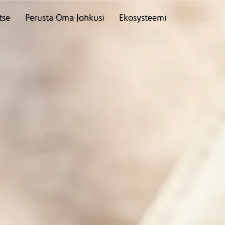
tse
Perusta Oma Johkusi
Ekosysteemi