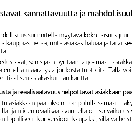
ostavat kannattavuutta ja mahdollisuu
dollisuus suunnitella myytävä kokonaisuus juuri s
tä kauppias tietää, mitä asiakas haluaa ja tarvits
ta.
 edustavat, sen sijaan pyritään tarjoamaan asiak
 ennalta määrätystä joukosta tuotteita. Tällä vo
ntiaalisen asiakaskunnan kautta.
sta ja reaalisaatavuus helpottavat asiakkaan p
itu asiakkaan päätöksenteon polulla samaan näk
la ja niiden reaalisaatavuudella on iso vaikutus ve
 lopulliseen konversioon kaupaksi, sillä vaiheist