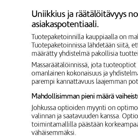
Uniikkius ja räätälöitävyys n
asiakaspotentiaali.
Tuotepaketoinnilla kauppiaalla on mah
Tuotepaketoinnissa lähdetään siitä, et
määrätty yhdistelmä pakollisia tuottei
Massaräätälöinnissä, jota tuoteoptiot
omanlainen kokonaisuus ja yhdistelmä
parempi kannattavuus laajemman pote
Mahdollisimman pieni määrä vaiheistu
Johkussa optioiden myynti on optimo
valinnan ja saatavuuden kanssa. Optioil
toimintamallilla päästään korkeampaan
vähäisemmäksi.