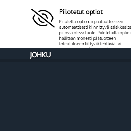
Piilotetut optiot
Piilotettu optio on päätuotteeseen
automaattisesti kiinnittyvä asiakkaalt
piilossa oleva tuote. Piilotetuilla optioi
hallitaan monesti päätuotteen
toteutukseen liittyviä tehtäviä tai
päätuotteeseen kiinteästi kuuluvia
tuotteita, joita ei haluta kommunikoi
asiakkaille.
Optiot perustuvat
reaalisaatavuuteen
Johkussa optioidenkin myynti perustu
reaalisaatavuuteen. Tällä varmistetaa
se, että asiakas pystyy aina aidosti
ostamaan eikä pettymyksiä synny.
Lisäksi tämä vapauttaa kauppiaalta
merkittävän määrän aikaa muuhun