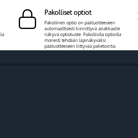
Pakolliset optiot
Pakollinen optio on päätuotteeseen
a
automaattisesti kiinnittyvä asiakkaalle
lla
näkyvä optiotuote. Pakollisilla optioilla
monesti tehdään läpinäkyväksi
päätuotteeseen liittyvää paketointia.
Esim. hotellimajoitukseen saattaa
da
monesti liittyä kiinteästi aamiainen,
joka halutaan kommunikoida
asiakkaalle.
Optioiden aikataulutus
Optiot voidaan aikatauluttaa suhteessa
päätuotteeseen. Aikataulu voi olla sama
u
tai jossain suhteessä päätuoteen
n
alkamis- ja päättymisaikoihin. Optiolle
voidaan määrittää tarkka alkaminen ja
päättyminen. Lisäksi, option varauksen
voidaan laittaa toistumaan päätuotteen
varauksen aikana.