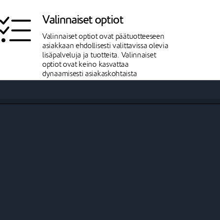
Valinnaiset optiot
Valinnaiset optiot ovat päätuotteeseen
asiakkaan ehdollisesti valittavissa olevia
lisäpalveluja ja tuotteita. Valinnaiset
optiot ovat keino kasvattaa
dynaamisesti asiakaskohtaista
ansaintaa.
Tuotepaketteja myös
sisältäen eri alv-kantoja
Tuoteoptioilla voidaan luoda
tuotepaketteja kauppiaan omista
tuotteista. Paketit perustuvat sekä
päätuotteen että siihen kytkettyjen
optioiden yhteissaatavuuteen asiakkaan
valitsemalla hetkellä ja