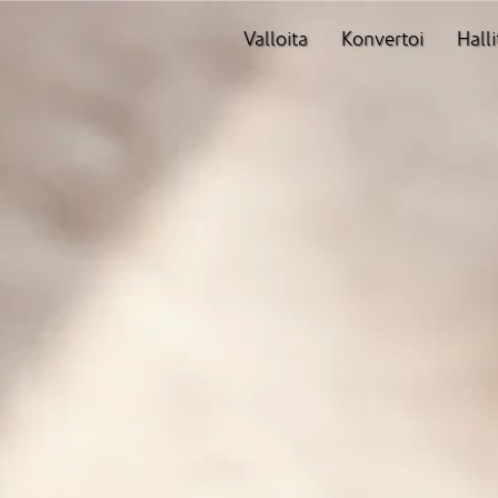
Valloita
Konvertoi
Halli