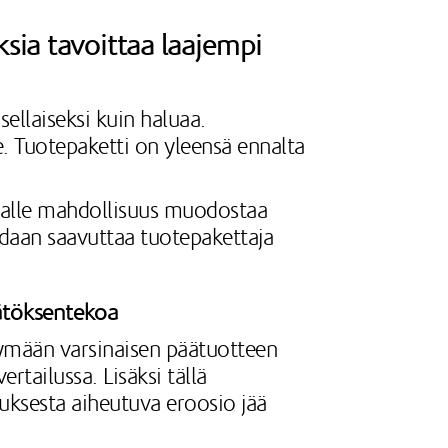
ksia tavoittaa laajempi
ellaiseksi kuin haluaa.
ee. Tuotepaketti on yleensä ennalta
kaalle mahdollisuus muodostaa
idaan saavuttaa tuotepakettaja
äätöksentekoa
ymään varsinaisen päätuotteen
rtailussa. Lisäksi tällä
uksesta aiheutuva eroosio jää