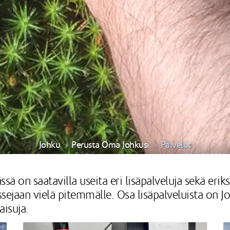
Johku
Perusta Oma Johkusi
Palvelut
sä on saatavilla useita eri lisäpalveluja sekä erik
ssejaan vielä pitemmälle. Osa lisäpalveluista on 
aisuja.