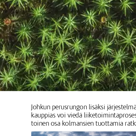
Johkun perusrungon lisäksi järjestelmäs
kauppias voi viedä liiketoimintaprose
toinen osa kolmansien tuottamia ratk