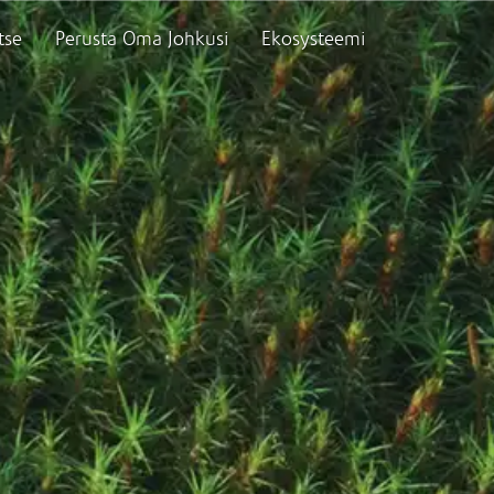
tse
Perusta Oma Johkusi
Ekosysteemi