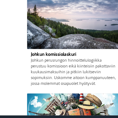
Johkun komissiolaskuri
Johkun perusrungon hinnoittelulogiikka
perustuu komissioon eikä kiinteisiin pakottaviin
kuukausimaksuihin ja pitkiin lukitseviin
sopimuksiin. Uskomme aitoon kumppanuuteen,
jossa molemmat osapuolet hyötyvät.