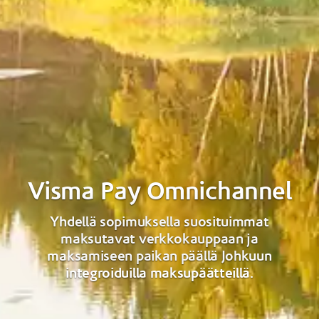
Visma Pay Omnichannel
Yhdellä sopimuksella suosituimmat
maksutavat verkkokauppaan ja
maksamiseen paikan päällä Johkuun
integroiduilla maksupäätteillä.