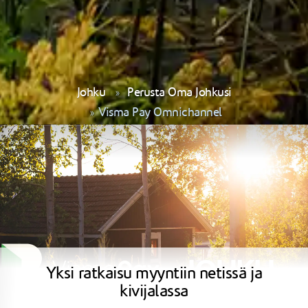
Johku
Perusta Oma Johkusi
Visma Pay Omnichannel
Yksi ratkaisu myyntiin netissä ja
kivijalassa