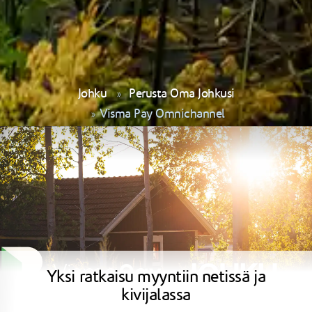
Johku
Perusta Oma Johkusi
Visma Pay Omnichannel
Yksi ratkaisu myyntiin netissä ja
kivijalassa