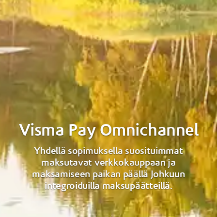
Visma Pay Omnichannel
Yhdellä sopimuksella suosituimmat
maksutavat verkkokauppaan ja
maksamiseen paikan päällä Johkuun
integroiduilla maksupäätteillä.