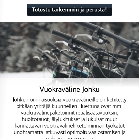
Tutustu tarkemmin ja perusta!
Vuokraväline-Johku
Johkun ominaisuuksia vuokravälineille on kehitetty
pitkään yrittäjiä kuunnellen. Tuettuna ovat mm.
vuokravälinepaketoinnit reaalisaatavuuksin,
huoltotauot, älylukitukset ja lukuisat muut
kannattavan vuokravälineliiketoiminnan työkalut
unohtamatta jatkuvasti optimoituvaa ostamisen ja