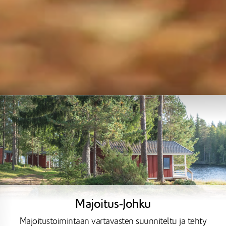
Majoitus-Johku
Majoitustoimintaan vartavasten suunniteltu ja tehty