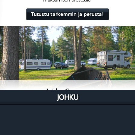
maksamisen prosessia.
Tutustu tarkemmin ja perusta!
Johku Caravan
Leirintä- ja Caravan-aluille suunniteltu Johku, jonka
avulla on aidosti mahdollista myydä tehokkaasti mitä
tahansa tuotetyyppiä ilman rajoitteita sekä
automatisoida suuri määrä toistuvista prosesseista
säästäen aikaa ja rahaa.