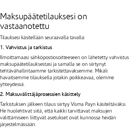
Maksupäätetilauksesi on
vastaanotettu
Tilauksesi käsitellään seuraavalla tavalla:
1. Vahvistus ja tarkistus
Ilmoittamaasi sähköpostiosoitteeseen on lähetetty vahvistus
maksupäätetilauksestasi ja samalla se on siirtynyt
tehtävähallintaamme tarkistettavaksemme. Mikäli
havaitsemme tilauksella jotakin poikkeavaa, olemme
yhteydessä.
2. Maksuvälittäjäprosessien käsittely
Tarkistuksen jälkeen tilaus siirtyy Visma Payn käsiteltäväksi.
He huolehtivat siitä, että kaikki tarvittavat maksujen
välittämiseen liittyvät asetukset ovat kunnossa heidän
järjestelmässään.