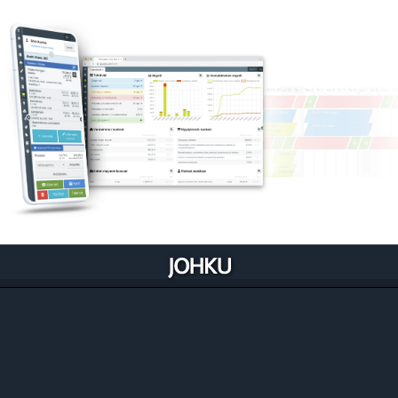
Johku optimoituu liiketoimintaasi
Johku on luotu niin, että se rakentuu ja kehittyy
liiketoimintaasi sisään. Se myös samalla auttaa
kehittämään prosessejasi.
Tutustu ominaisuuksiin liiketoiminnoittain