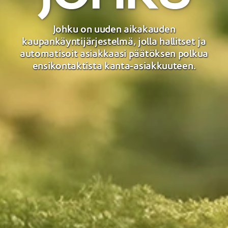
Johku on uuden aikakauden
kaupankäyntijärjestelmä, jolla hallitset ja
automatisoit asiakkaasi päätöksen polkua
ensikontaktista kanta-asiakkuuteen.