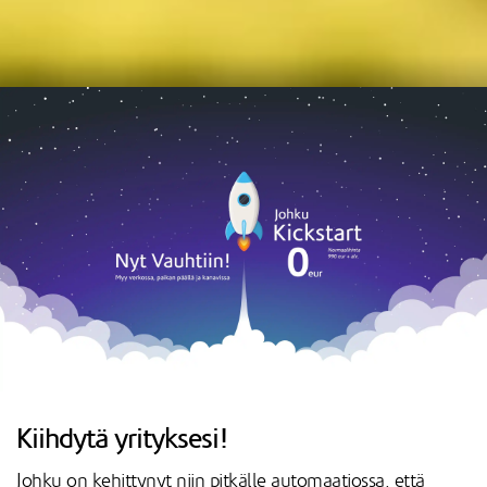
Kiihdytä yrityksesi!
Johku on kehittynyt niin pitkälle automaatiossa, että