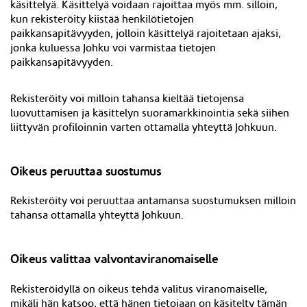
käsittelyä. Käsittelyä voidaan rajoittaa myös mm. silloin,
kun rekisteröity kiistää henkilötietojen
paikkansapitävyyden, jolloin käsittelyä rajoitetaan ajaksi,
jonka kuluessa Johku voi varmistaa tietojen
paikkansapitävyyden.
Rekisteröity voi milloin tahansa kieltää tietojensa
luovuttamisen ja käsittelyn suoramarkkinointia sekä siihen
liittyvän profiloinnin varten ottamalla yhteyttä Johkuun.
Oikeus peruuttaa suostumus
Rekisteröity voi peruuttaa antamansa suostumuksen milloin
tahansa ottamalla yhteyttä Johkuun.
Oikeus valittaa valvontaviranomaiselle
Rekisteröidyllä on oikeus tehdä valitus viranomaiselle,
mikäli hän katsoo, että hänen tietojaan on käsitelty tämän