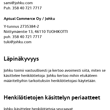
sami@johku.com
Puh. 358 40 721 7717
Aptual Commerce Oy / Johku
Y-tunnus 2735384-2
Niittymäentie 13, 46110 TUOHIKOTTI
puh. 358 40 721 7717
tuki@johku.com
Läpinäkyvyys
Johku toimii vastuullisesti ja kertoo avoimesti siitä, miten se
käsittelee henkilötietoja. Johku kertoo mihin etukäteen
määriteltyihin tarkoituksiin henkilötietojasi käytetään.
Henkilötietojen käsittelyn periaatteet
Johku käsittelee henkilötietoja seuraavat