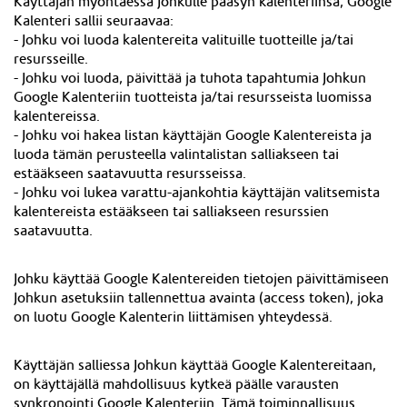
Käyttäjän myöntäessä Johkulle pääsyn kalenteriinsa, Google
Kalenteri sallii seuraavaa:
- Johku voi luoda kalentereita valituille tuotteille ja/tai
resursseille.
- Johku voi luoda, päivittää ja tuhota tapahtumia Johkun
Google Kalenteriin tuotteista ja/tai resursseista luomissa
kalentereissa.
- Johku voi hakea listan käyttäjän Google Kalentereista ja
luoda tämän perusteella valintalistan salliakseen tai
estääkseen saatavuutta resursseissa.
- Johku voi lukea varattu-ajankohtia käyttäjän valitsemista
kalentereista estääkseen tai salliakseen resurssien
saatavuutta.
Johku käyttää Google Kalentereiden tietojen päivittämiseen
Johkun asetuksiin tallennettua avainta (access token), joka
on luotu Google Kalenterin liittämisen yhteydessä.
Käyttäjän salliessa Johkun käyttää Google Kalentereitaan,
on käyttäjällä mahdollisuus kytkeä päälle varausten
synkronointi Google Kalenteriin. Tämä toiminnallisuus