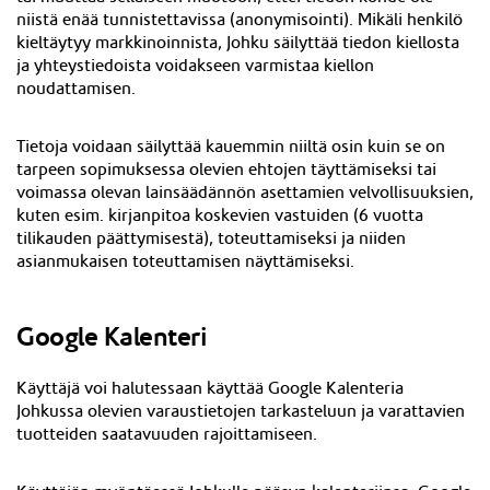
niistä enää tunnistettavissa (anonymisointi). Mikäli henkilö
kieltäytyy markkinoinnista, Johku säilyttää tiedon kiellosta
ja yhteystiedoista voidakseen varmistaa kiellon
noudattamisen.
Tietoja voidaan säilyttää kauemmin niiltä osin kuin se on
tarpeen sopimuksessa olevien ehtojen täyttämiseksi tai
voimassa olevan lainsäädännön asettamien velvollisuuksien,
kuten esim. kirjanpitoa koskevien vastuiden (6 vuotta
tilikauden päättymisestä), toteuttamiseksi ja niiden
asianmukaisen toteuttamisen näyttämiseksi.
Google Kalenteri
Käyttäjä voi halutessaan käyttää Google Kalenteria
Johkussa olevien varaustietojen tarkasteluun ja varattavien
tuotteiden saatavuuden rajoittamiseen.