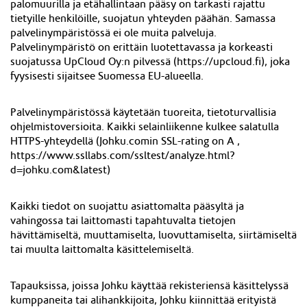
palomuurilla ja etähallintaan pääsy on tarkasti rajattu
tietyille henkilöille, suojatun yhteyden päähän. Samassa
palvelinympäristössä ei ole muita palveluja.
Palvelinympäristö on erittäin luotettavassa ja korkeasti
suojatussa UpCloud Oy
:n
pilvessä (https://
upcloud.fi
), joka
fyysisesti sijaitsee
Suomessa
EU-alueella.
Palvelinympäristössä käytetään tuoreita, tietoturvallisia
ohjelmistoversioita. Kaikki selainliikenne kulkee salatulla
HTTPS-yhteydellä (Johku.comin SSL-rating on A ,
https://www.ssllabs.com/ssltest/analyze.html?
d=johku.com&latest)
Kaikki tiedot on suojattu asiattomalta pääsyltä ja
vahingossa tai laittomasti tapahtuvalta tietojen
hävittämiseltä, muuttamiselta, luovuttamiselta, siirtämiseltä
tai muulta laittomalta käsittelemiseltä.
Tapauksissa, joissa Johku käyttää rekisteriensä käsittelyssä
kumppaneita tai alihankkijoita, Johku kiinnittää erityistä