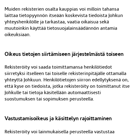
Muiden rekisterien osalta kauppias voi milloin tahansa
laittaa tietopyynnön itseään koskevista tiedoista Johkun
yhteyshenkilölle ja tarkastaa, vaatia oikaisua sekä
muutoinkin käyttää tietosuojalainsäädännön antamia
oikeuksiaan.
Oikeus tietojen siirtämiseen järjestelmästä toiseen
Rekisteröity voi saada toimittamansa henkilötiedot
siirretyksi itselleen tai toiselle rekisterinpitäjälle ottamalla
yhteyttä Johkuun. Henkilötietojen siirron edellytyksenä on,
että kyse on tiedoista, jotka rekisteröity on toimittanut itse
Johkulle tai tietoja käsitellään automaattisesti
suostumuksen tai sopimuksen perusteella.
Vastustamisoikeus ja käsittelyn rajoittaminen
Rekisteröity voi lainmukaisella perusteella vastustaa