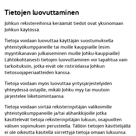
Tietojen luovuttaminen
Johkun rekistereihinsä keräämät tiedot ovat yksinomaan
Johkun käytössä.
Tietoja voidaan luovuttaa käyttäjän suostumuksella
yhteistyökumppaneille tai muille kauppiaille (esim.
myyntikanavan julkaiseminen muille Johku-kauppiaille)
Lähtökohtaisesti tietojen luovuttaminen voi tapahtua vain
tarkoituksiin, jotka eivät ole ristiriidassa Johkun
tietosuojaperiaatteiden kanssa.
Tietoja voidaan myös luovuttaa yritysjärjestelyiden
yhteydessä ostajille, mikäli Johku myy tai muutoin
järjestelee liiketoimintaansa.
Tietoja voidaan siirtää rekisterinpitäjän valikoimille
yhteistyökumppaneille ja/tai alihankkijoille jotka
käsittelevät tietoja rekisterinpitäjän lukuun, osapuolten
välisen sopimuksen perusteella. Tällöin tietojen käsittelijällä
ei ole oikeutta käsitellä siirrettyjä tietoja omaan lukuunsa.