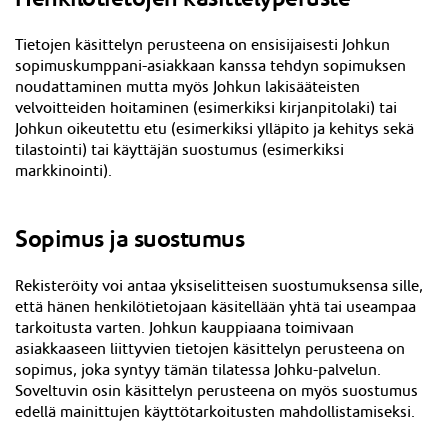
Tietojen käsittelyn perusteena on ensisijaisesti Johkun
sopimuskumppani-asiakkaan kanssa tehdyn sopimuksen
noudattaminen mutta myös Johkun lakisääteisten
velvoitteiden hoitaminen (esimerkiksi kirjanpitolaki) tai
Johkun oikeutettu etu (esimerkiksi ylläpito ja kehitys sekä
tilastointi) tai käyttäjän suostumus (esimerkiksi
markkinointi).
Sopimus ja suostumus
Rekisteröity voi antaa yksiselitteisen suostumuksensa sille,
että hänen henkilötietojaan käsitellään yhtä tai useampaa
tarkoitusta varten. Johkun kauppiaana toimivaan
asiakkaaseen liittyvien tietojen käsittelyn perusteena on
sopimus, joka syntyy tämän tilatessa Johku-palvelun.
Soveltuvin osin käsittelyn perusteena on myös suostumus
edellä mainittujen käyttötarkoitusten mahdollistamiseksi.