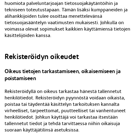
huomiota palveluntarjoajan tietosuojakäytäntöihin ja
tekniseen toteutustapaan. Tämän lisäksi kumppaneiden ja
alihankkijoiden tulee osoittaa menettelevänsä
tietosuojasääntelyn vaatimusten mukaisesti. Johkulla on
voimassa olevat sopimukset kaikkien käyttämiensä tietojen
käsittelijöiden kanssa.
Rekisteröidyn oikeudet
Oikeus tietojen tarkastamiseen, oikaisemiseen ja
poistamiseen
Rekisteröidyllä on oikeus tarkastaa hänestä tallennetut
henkilötiedot. Rekisteröidyn pyynnöstä voidaan oikaista,
poistaa tai täydentää käsittelyn tarkoituksen kannalta
virheelliset, tarpeettomat, puutteelliset tai vanhentuneet
henkilötiedot. Johkun käyttäjä voi tarkastaa itsestään
tallennetut tiedot ja tehdä tarvittaessa niihin oikaisuja
suoraan
käyttäjätilinsä asetuksissa
.