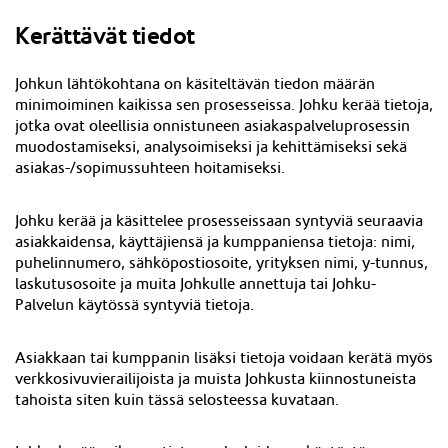
Kerättävät tiedot
Johkun lähtökohtana on käsiteltävän tiedon määrän
minimoiminen kaikissa sen prosesseissa. Johku kerää tietoja,
jotka ovat oleellisia onnistuneen asiakaspalveluprosessin
muodostamiseksi, analysoimiseksi ja kehittämiseksi sekä
asiakas-/sopimussuhteen hoitamiseksi.
Johku kerää ja käsittelee prosesseissaan syntyviä seuraavia
asiakkaidensa, käyttäjiensä ja kumppaniensa tietoja: nimi,
puhelinnumero, sähköpostiosoite, yrityksen nimi, y-tunnus,
laskutusosoite ja muita Johkulle annettuja tai Johku-
Palvelun käytössä syntyviä tietoja.
Asiakkaan tai kumppanin lisäksi tietoja voidaan kerätä myös
verkkosivuvierailijoista ja muista Johkusta kiinnostuneista
tahoista siten kuin tässä selosteessa kuvataan.