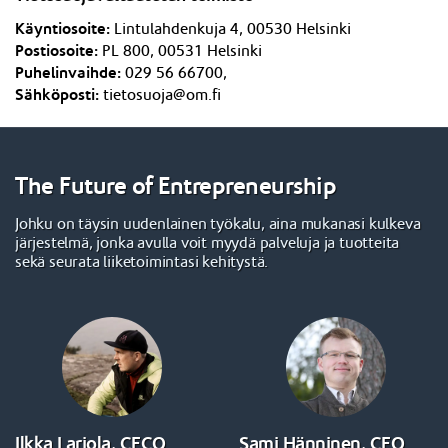
Käyntiosoite:
Lintulahdenkuja 4,
005
3
0 Helsinki
Postiosoite:
PL 800, 005
3
1 Helsinki
Puhelinvaihde:
029 56 66700,
Sähköposti:
tietosuoja@om.fi
The Future of Entrepreneurship
Johku on täysin uudenlainen työkalu, aina mukanasi kulkeva
järjestelmä, jonka avulla voit myydä palveluja ja tuotteita
sekä seurata liiketoimintasi kehitystä.
Ilkka Lariola, CECO
Sami Hänninen, CEO