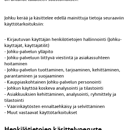
Johku kerää ja käsittelee edellä mainittuja tietoja seuraaviin
käyttötarkoituksiin:
-
Kirjautuvan käyttäjän
henkilötietojen hallinnointi (Johku-
käyttäjät, käyttäjätilit)
- Johku-palvelun ylläpito
- Johku-palveluun liittyvä viestintä ja asiakassuhteen
hoitaminen
- Johku-palvelun tuottaminen, tarjoaminen, kehittäminen,
parantaminen ja suojaaminen
- Kauppiaskohtainen Johku-palvelun personointi
- Johkun käyttöä koskeva analysointi ja tilastointi
- Asiakkuuksien kehittäminen, analysointi, ryhmittely ja
tilastointi
- Väärinkäytösten ennaltaehkäisy ja selvittäminen
- Muut vastaavat käyttötarkoitukset
Henkilötietojen käsittelyperuste