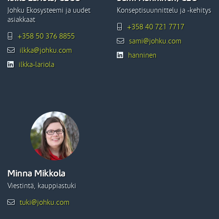
Johku Ekosysteemi ja uudet
Konseptisuunnittelu ja -kehitys
asiakkaat
+358 40 721 7717
+358 50 376 8855
sami@johku.com
ilkka@johku.com
hanninen
ilkka-lariola
Minna Mikkola
Viestintä, kauppiastuki
tuki@johku.com