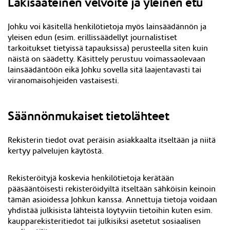
Lakisääteinen velvoite ja yleinen etu
Johku voi käsitellä henkilötietoja myös lainsäädännön ja
yleisen edun (esim. erillissäädellyt journalistiset
tarkoitukset tietyissä tapauksissa) perusteella siten kuin
näistä on säädetty. Käsittely perustuu voimassaolevaan
lainsäädäntöön eikä Johku sovella sitä laajentavasti tai
viranomaisohjeiden vastaisesti.
Säännönmukaiset tietolähteet
Rekisterin tiedot ovat peräisin asiakkaalta itseltään ja niitä
kertyy palvelujen käytöstä.
Rekisteröityjä koskevia henkilötietoja kerätään
pääsääntöisesti rekisteröidyiltä itseltään sähköisin keinoin
tämän asioidessa Johkun kanssa. Annettuja tietoja voidaan
yhdistää julkisista lähteistä löytyviin tietoihin kuten esim.
kaupparekisteritiedot tai julkisiksi asetetut sosiaalisen