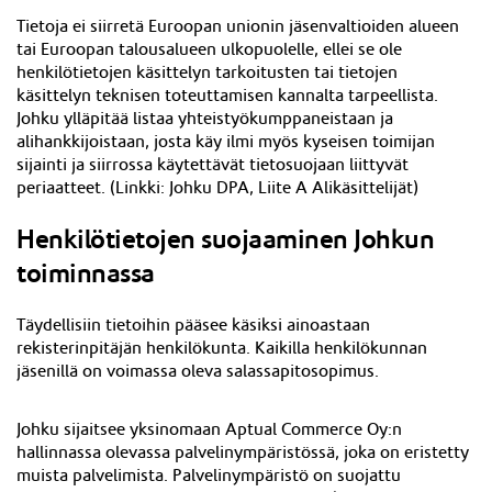
Tietoja ei siirretä Euroopan unionin jäsenvaltioiden alueen
tai Euroopan talousalueen ulkopuolelle, ellei se ole
henkilötietojen käsittelyn tarkoitusten tai tietojen
käsittelyn teknisen toteuttamisen kannalta tarpeellista.
Johku ylläpitää listaa yhteistyökumppaneistaan ja
alihankkijoistaan, josta käy ilmi myös kyseisen toimijan
sijainti ja siirrossa käytettävät tietosuojaan liittyvät
periaatteet. (
Linkki: Johku DPA, Liite A Alikäsittelijät)
Henkilötietojen suojaaminen Johkun
toiminnassa
Täydellisiin tietoihin pääsee käsiksi ainoastaan
rekisterinpitäjän henkilökunta. Kaikilla henkilökunnan
jäsenillä on voimassa oleva salassapitosopimus.
Johku sijaitsee yksinomaan Aptual Commerce Oy:n
hallinnassa olevassa palvelinympäristössä, joka on eristetty
muista palvelimista. Palvelinympäristö on suojattu