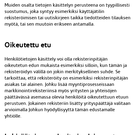
Muiden osalta tietojen käsittelyn perusteena on tyypillisesti
suostumus, joka syntyy esimerkiksi
käyttäjätilin
rekisteröimisen
tai uutiskirjeen taikka tiedotteiden tilauksen
myötä, tai sen muutoin erikseen antamalla.
Oikeutettu etu
Henkilötietojen käsittely voi olla rekisterinpitäjän
oikeutetun edun mukaista esimerkiksi silloin, kun tämän ja
rekisteröidyn välillä on jokin merkityksellinen suhde. Se
tarkoittaa, että rekisteröity on esimerkiksi rekisterinpitäjän
asiakas tai alainen. Johku lisää myyntiprosesseissaan
markkinointirekisteriinsä myös yritysten ja yhteisöjen
päättävässä asemassa olevia henkilöitä oikeutettuun etuun
perustuen. Jokainen rekisteriin lisätty yrityspäättäjä valitaan
arvioimalla Johkun hyödyllisyyttä tämän edustamalle
yhtiölle.