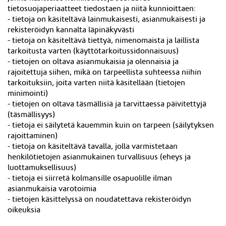
tietosuojaperiaatteet tiedostaen ja niitä kunnioittaen:
- tietoja on käsiteltävä lainmukaisesti, asianmukaisesti ja
rekisteröidyn kannalta läpinäkyvästi
- tietoja on käsiteltävä tiettyä, nimenomaista ja laillista
tarkoitusta varten (käyttötarkoitussidonnaisuus)
- tietojen on oltava asianmukaisia ja olennaisia ja
rajoitettuja siihen, mikä on tarpeellista suhteessa niihin
tarkoituksiin, joita varten niitä käsitellään (tietojen
minimointi)
- tietojen on oltava täsmällisiä ja tarvittaessa päivitettyjä
(täsmällisyys)
- tietoja ei säilytetä kauemmin kuin on tarpeen (säilytyksen
rajoittaminen)
- tietoja on käsiteltävä tavalla, jolla varmistetaan
henkilötietojen asianmukainen turvallisuus (eheys ja
luottamuksellisuus)
- tietoja ei siirretä kolmansille osapuolille ilman
asianmukaisia varotoimia
- tietojen käsittelyssä on noudatettava rekisteröidyn
oikeuksia