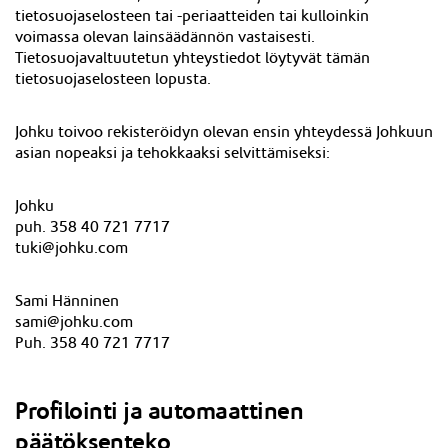
tietosuojaselosteen tai -periaatteiden tai kulloinkin
voimassa olevan lainsäädännön vastaisesti.
Tietosuojavaltuutetun yhteystiedot löytyvät tämän
tietosuojaselosteen lopusta.
Johku toivoo rekisteröidyn olevan ensin yhteydessä Johkuun
asian nopeaksi ja tehokkaaksi selvittämiseksi:
Johku
puh. 358 40 721 7717
tuki@johku.com
Sami Hänninen
sami@johku.com
Puh. 358 40 721 7717
Profilointi ja automaattinen
päätöksenteko