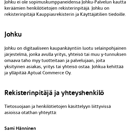
Johku ei ole sopimuskumppaneidensa Johku-Palvelun kautta
keräämien henkilötietojen rekisterinpitäjä. Johku on
rekisterinpitäjä Kaupp
iasrekisterin ja Käyttäjätilien
tiedoille.
Johku
Johku on digitaaliseen kaupankäyntiin luotu selainpohjainen
järjestelmä, jonka avulla yritys, yhteisö tai muu y-tunnuksen
omaava taho myy tuotteitaan ja palvelujaan, joita
yksityinen asiakas, yritys tai yhteisö ostaa. Johkua kehittää
ja ylläpitää Aptual Commerce Oy.
Rekisterinpitäjä ja yhteyshenkilö
Tietosuojaan ja henkilötietojen käsittelyyn liittyvissä
asioissa otathan yhteyttä:
Sami Hänninen