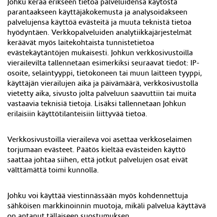
Johku kerää erikseen tietoa palveluidensa käytöstä
parantaakseen käyttäjäkokemusta ja analysoidakseen
palvelujensa käyttöä evästeitä ja muuta teknistä tietoa
hyödyntäen. Verkkopalveluiden analytiikkajärjestelmät
keräävät myös laitekohtaista tunnistetietoa
evästekäytäntöjen mukaisesti. Johkun verkkosivustoilla
vierailevilta tallennetaan esimerkiksi seuraavat tiedot: IP-
osoite, selaintyyppi, tietokoneen tai muun laitteen tyyppi,
käyttäjän vierailujen aika ja päivämäärä, verkkosivustolla
vietetty aika, sivusto jolta palveluun saavuttiin tai muita
vastaavia teknisiä tietoja. Lisäksi tallennetaan Johkun
erilaisiin käyttötilanteisiin liittyvää tietoa.
Verkkosivustoilla vieraileva voi asettaa verkkoselaimen
torjumaan evästeet. Päätös kieltää evästeiden käyttö
saattaa johtaa siihen, että jotkut palvelujen osat eivät
välttämättä toimi kunnolla.
Johku voi käyttää viestinnässään myös kohdennettuja
sähköisen markkinoinnin muotoja, mikäli palvelua käyttävä
on antanut tällaiseen suostumuksen.