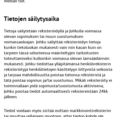
median tilit.
Tietojen säilytysaika
Tietoja säilytetään rekisteröidyllä ja Johkulla voimassa
olevan sopimuksen tai muun suostumuksen
voimassaoloajan. Johku säilyttää rekisteröidyn tietoja
kunkin tietoluokan mukaisesti vain niin kauan kuin on
tarpeen tässä selosteessa määriteltyjen tarkoitusten
toteuttamiseksi kulloinkin voimassa olevan lainsäädännön
mukaisesti. Johku tiedottaa ylläpitämänsä henkilörekisterin
rekisteröityjä henkilötietojen käsittelyyn liittyvistä seikoista
ja tarjoaa mahdollisuutta poistaa tietonsa rekisteristä ja
tätä poistaa sopimus ja/tai suostumus. Mikäli rekisteröity ei
toiminnallaan pidä sopimusta/suostumusta aktiivisena,
Johku poistaa tiedot automaattisesti rekistereistään 24kk
jälkeen
.
Tiedot voidaan myös siirtää osittain markkinointirekisteriin
tai muuttaa sellaiseen muotoon, ettei tiedon kohde ole