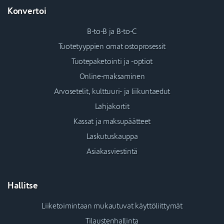
Konvertoi
B-to-B ja B-to-C
Tuotetyyppien omat ostoprosessit
Tuotepaketointi ja -optiot
Online-maksaminen
Arvosetelit, kulttuuri- ja liikuntaedut
Lahjakortit
Kassat ja maksupäätteet
Laskutuskauppa
Asiakasviestintä
Hallitse
Liiketoimintaan mukautuvat käyttöliittymät
Tilaustenhallinta