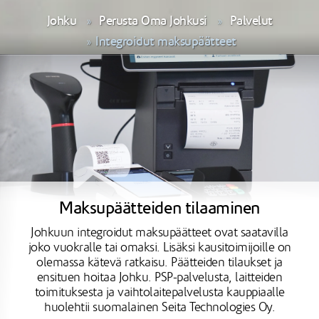
Johku
Perusta Oma Johkusi
Palvelut
Integroidut maksupäätteet
Maksupäätteiden tilaaminen
Johkuun integroidut maksupäätteet ovat saatavilla
joko vuokralle tai omaksi. Lisäksi kausitoimijoille on
olemassa kätevä ratkaisu. Päätteiden tilaukset ja
ensituen hoitaa Johku. PSP-palvelusta, laitteiden
toimituksesta ja vaihtolaitepalvelusta kauppiaalle
huolehtii suomalainen Seita Technologies Oy.