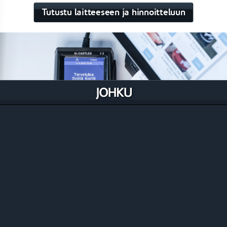
Tutustu laitteeseen ja hinnoitteluun
Seitatech kiinteä maksupääte
Kiinteään Internet-yhteyteen kytkeytyvä Castles Vega
3000P maksupääte soveltuu hintansa ja kokonsa
puolesta täydellisesti kiinteällä laitteella toimivan
Johkun ja ulkoisen kuittitulostimen kaveriksi
korkeavolyymiseen kassamyyntiin.
Tutustu laitteeseen ja hinnoitteluun