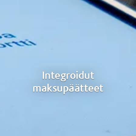
Integroidut
maksupäätteet