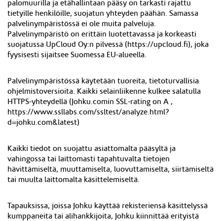
palomuurilla ja etähallintaan pääsy on tarkasti rajattu
tietyille henkilöille, suojatun yhteyden päähän. Samassa
palvelinympäristössä ei ole muita palveluja.
Palvelinympäristö on erittäin luotettavassa ja korkeasti
suojatussa UpCloud Oy
:n
pilvessä (https://
upcloud.fi
), joka
fyysisesti sijaitsee
Suomessa
EU-alueella.
Palvelinympäristössä käytetään tuoreita, tietoturvallisia
ohjelmistoversioita. Kaikki selainliikenne kulkee salatulla
HTTPS-yhteydellä (Johku.comin SSL-rating on A ,
https://www.ssllabs.com/ssltest/analyze.html?
d=johku.com&latest)
Kaikki tiedot on suojattu asiattomalta pääsyltä ja
vahingossa tai laittomasti tapahtuvalta tietojen
hävittämiseltä, muuttamiselta, luovuttamiselta, siirtämiseltä
tai muulta laittomalta käsittelemiseltä.
Tapauksissa, joissa Johku käyttää rekisteriensä käsittelyssä
kumppaneita tai alihankkijoita, Johku kiinnittää erityistä