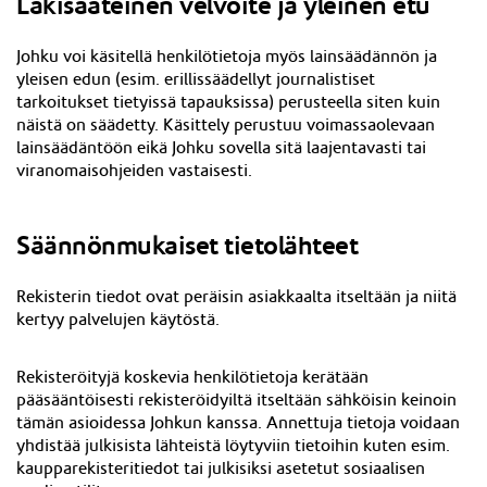
Lakisääteinen velvoite ja yleinen etu
Johku voi käsitellä henkilötietoja myös lainsäädännön ja
yleisen edun (esim. erillissäädellyt journalistiset
tarkoitukset tietyissä tapauksissa) perusteella siten kuin
näistä on säädetty. Käsittely perustuu voimassaolevaan
lainsäädäntöön eikä Johku sovella sitä laajentavasti tai
viranomaisohjeiden vastaisesti.
Säännönmukaiset tietolähteet
Rekisterin tiedot ovat peräisin asiakkaalta itseltään ja niitä
kertyy palvelujen käytöstä.
Rekisteröityjä koskevia henkilötietoja kerätään
pääsääntöisesti rekisteröidyiltä itseltään sähköisin keinoin
tämän asioidessa Johkun kanssa. Annettuja tietoja voidaan
yhdistää julkisista lähteistä löytyviin tietoihin kuten esim.
kaupparekisteritiedot tai julkisiksi asetetut sosiaalisen