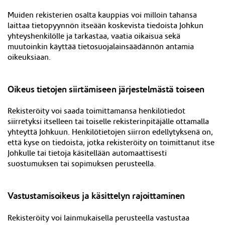
Muiden rekisterien osalta kauppias voi milloin tahansa
laittaa tietopyynnön itseään koskevista tiedoista Johkun
yhteyshenkilölle ja tarkastaa, vaatia oikaisua sekä
muutoinkin käyttää tietosuojalainsäädännön antamia
oikeuksiaan.
Oikeus tietojen siirtämiseen järjestelmästä toiseen
Rekisteröity voi saada toimittamansa henkilötiedot
siirretyksi itselleen tai toiselle rekisterinpitäjälle ottamalla
yhteyttä Johkuun. Henkilötietojen siirron edellytyksenä on,
että kyse on tiedoista, jotka rekisteröity on toimittanut itse
Johkulle tai tietoja käsitellään automaattisesti
suostumuksen tai sopimuksen perusteella.
Vastustamisoikeus ja käsittelyn rajoittaminen
Rekisteröity voi lainmukaisella perusteella vastustaa