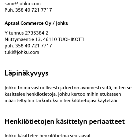
sami@johku.com
Puh. 358 40 721 7717
Aptual Commerce Oy / Johku
Y-tunnus 2735384-2
Niittymäentie 13, 46110 TUOHIKOTTI
puh. 358 40 721 7717
tuki@johku.com
Läpinäkyvyys
Johku toimii vastuullisesti ja kertoo avoimesti siitä, miten se
käsittelee henkilötietoja. Johku kertoo mihin etukäteen
määriteltyihin tarkoituksiin henkilötietojasi käytetään.
Henkilötietojen käsittelyn periaatteet
Johku käsittelee henkilötietoja seuraavat