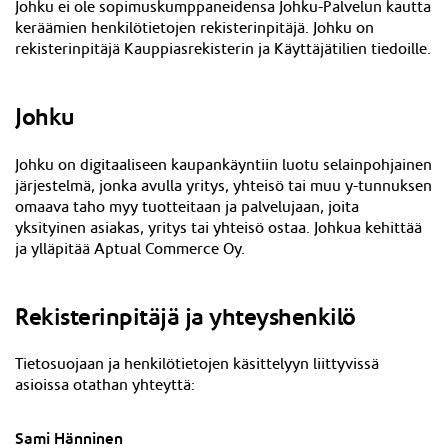
Johku ei ole sopimuskumppaneidensa Johku-Palvelun kautta
keräämien henkilötietojen rekisterinpitäjä. Johku on
rekisterinpitäjä Kaupp
iasrekisterin ja Käyttäjätilien
tiedoille.
Johku
Johku on digitaaliseen kaupankäyntiin luotu selainpohjainen
järjestelmä, jonka avulla yritys, yhteisö tai muu y-tunnuksen
omaava taho myy tuotteitaan ja palvelujaan, joita
yksityinen asiakas, yritys tai yhteisö ostaa. Johkua kehittää
ja ylläpitää Aptual Commerce Oy.
Rekisterinpitäjä ja yhteyshenkilö
Tietosuojaan ja henkilötietojen käsittelyyn liittyvissä
asioissa otathan yhteyttä:
Sami Hänninen