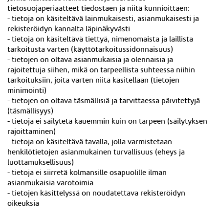
tietosuojaperiaatteet tiedostaen ja niitä kunnioittaen:
- tietoja on käsiteltävä lainmukaisesti, asianmukaisesti ja
rekisteröidyn kannalta läpinäkyvästi
- tietoja on käsiteltävä tiettyä, nimenomaista ja laillista
tarkoitusta varten (käyttötarkoitussidonnaisuus)
- tietojen on oltava asianmukaisia ja olennaisia ja
rajoitettuja siihen, mikä on tarpeellista suhteessa niihin
tarkoituksiin, joita varten niitä käsitellään (tietojen
minimointi)
- tietojen on oltava täsmällisiä ja tarvittaessa päivitettyjä
(täsmällisyys)
- tietoja ei säilytetä kauemmin kuin on tarpeen (säilytyksen
rajoittaminen)
- tietoja on käsiteltävä tavalla, jolla varmistetaan
henkilötietojen asianmukainen turvallisuus (eheys ja
luottamuksellisuus)
- tietoja ei siirretä kolmansille osapuolille ilman
asianmukaisia varotoimia
- tietojen käsittelyssä on noudatettava rekisteröidyn
oikeuksia