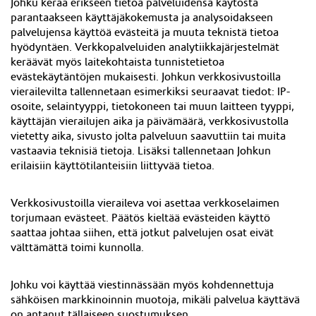
Johku kerää erikseen tietoa palveluidensa käytöstä
parantaakseen käyttäjäkokemusta ja analysoidakseen
palvelujensa käyttöä evästeitä ja muuta teknistä tietoa
hyödyntäen. Verkkopalveluiden analytiikkajärjestelmät
keräävät myös laitekohtaista tunnistetietoa
evästekäytäntöjen mukaisesti. Johkun verkkosivustoilla
vierailevilta tallennetaan esimerkiksi seuraavat tiedot: IP-
osoite, selaintyyppi, tietokoneen tai muun laitteen tyyppi,
käyttäjän vierailujen aika ja päivämäärä, verkkosivustolla
vietetty aika, sivusto jolta palveluun saavuttiin tai muita
vastaavia teknisiä tietoja. Lisäksi tallennetaan Johkun
erilaisiin käyttötilanteisiin liittyvää tietoa.
Verkkosivustoilla vieraileva voi asettaa verkkoselaimen
torjumaan evästeet. Päätös kieltää evästeiden käyttö
saattaa johtaa siihen, että jotkut palvelujen osat eivät
välttämättä toimi kunnolla.
Johku voi käyttää viestinnässään myös kohdennettuja
sähköisen markkinoinnin muotoja, mikäli palvelua käyttävä
on antanut tällaiseen suostumuksen.