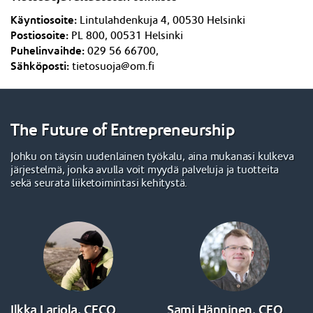
Käyntiosoite:
Lintulahdenkuja 4,
005
3
0 Helsinki
Postiosoite:
PL 800, 005
3
1 Helsinki
Puhelinvaihde:
029 56 66700,
Sähköposti:
tietosuoja@om.fi
The Future of Entrepreneurship
Johku on täysin uudenlainen työkalu, aina mukanasi kulkeva
järjestelmä, jonka avulla voit myydä palveluja ja tuotteita
sekä seurata liiketoimintasi kehitystä.
Ilkka Lariola, CECO
Sami Hänninen, CEO