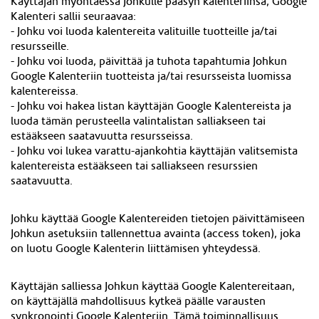
Käyttäjän myöntäessä Johkulle pääsyn kalenteriinsa, Google
Kalenteri sallii seuraavaa:
- Johku voi luoda kalentereita valituille tuotteille ja/tai
resursseille.
- Johku voi luoda, päivittää ja tuhota tapahtumia Johkun
Google Kalenteriin tuotteista ja/tai resursseista luomissa
kalentereissa.
- Johku voi hakea listan käyttäjän Google Kalentereista ja
luoda tämän perusteella valintalistan salliakseen tai
estääkseen saatavuutta resursseissa.
- Johku voi lukea varattu-ajankohtia käyttäjän valitsemista
kalentereista estääkseen tai salliakseen resurssien
saatavuutta.
Johku käyttää Google Kalentereiden tietojen päivittämiseen
Johkun asetuksiin tallennettua avainta (access token), joka
on luotu Google Kalenterin liittämisen yhteydessä.
Käyttäjän salliessa Johkun käyttää Google Kalentereitaan,
on käyttäjällä mahdollisuus kytkeä päälle varausten
synkronointi Google Kalenteriin. Tämä toiminnallisuus