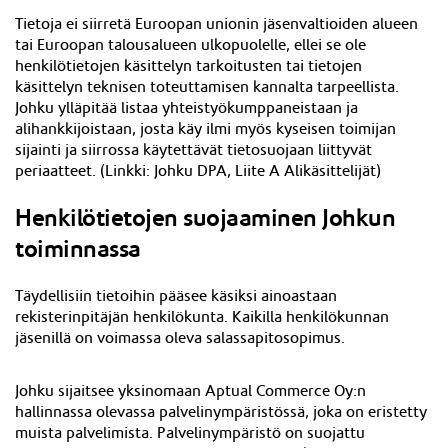
Tietoja ei siirretä Euroopan unionin jäsenvaltioiden alueen
tai Euroopan talousalueen ulkopuolelle, ellei se ole
henkilötietojen käsittelyn tarkoitusten tai tietojen
käsittelyn teknisen toteuttamisen kannalta tarpeellista.
Johku ylläpitää listaa yhteistyökumppaneistaan ja
alihankkijoistaan, josta käy ilmi myös kyseisen toimijan
sijainti ja siirrossa käytettävät tietosuojaan liittyvät
periaatteet. (
Linkki: Johku DPA, Liite A Alikäsittelijät)
Henkilötietojen suojaaminen Johkun
toiminnassa
Täydellisiin tietoihin pääsee käsiksi ainoastaan
rekisterinpitäjän henkilökunta. Kaikilla henkilökunnan
jäsenillä on voimassa oleva salassapitosopimus.
Johku sijaitsee yksinomaan Aptual Commerce Oy:n
hallinnassa olevassa palvelinympäristössä, joka on eristetty
muista palvelimista. Palvelinympäristö on suojattu