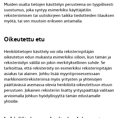
Muiden osalta tietojen käsittelyn perusteena on tyypillisesti
suostumus, joka syntyy esimerkiksi
käyttäjätilin
rekisteröimisen
tai uutiskirjeen taikka tiedotteiden tilauksen
myötä, tai sen muutoin erikseen antamalla.
Oikeutettu etu
Henkilötietojen käsittely voi olla rekisterinpitäjän
oikeutetun edun mukaista esimerkiksi silloin, kun tämän ja
rekisteröidyn välillä on jokin merkityksellinen suhde. Se
tarkoittaa, että rekisteröity on esimerkiksi rekisterinpitäjän
asiakas tai alainen. Johku lisää myyntiprosesseissaan
markkinointirekisteriinsä myös yritysten ja yhteisöjen
päättävässä asemassa olevia henkilöitä oikeutettuun etuun
perustuen. Jokainen rekisteriin lisätty yrityspäättäjä valitaan
arvioimalla Johkun hyödyllisyyttä tämän edustamalle
yhtiölle.