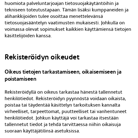
huomiota palveluntarjoajan tietosuojakäytäntöihin ja
tekniseen toteutustapaan. Tämän lisäksi kumppaneiden ja
alihankkijoiden tulee osoittaa menettelevänsä
tietosuojasääntelyn vaatimusten mukaisesti. Johkulla on
voimassa olevat sopimukset kaikkien käyttämiensä tietojen
käsittelijöiden kanssa.
Rekisteröidyn oikeudet
Oikeus tietojen tarkastamiseen, oikaisemiseen ja
poistamiseen
Rekisteröidyllä on oikeus tarkastaa hänestä tallennetut
henkilötiedot. Rekisteröidyn pyynnöstä voidaan oikaista,
poistaa tai täydentää käsittelyn tarkoituksen kannalta
virheelliset, tarpeettomat, puutteelliset tai vanhentuneet
henkilötiedot. Johkun käyttäjä voi tarkastaa itsestään
tallennetut tiedot ja tehdä tarvittaessa niihin oikaisuja
suoraan
käyttäjätilinsä asetuksissa
.