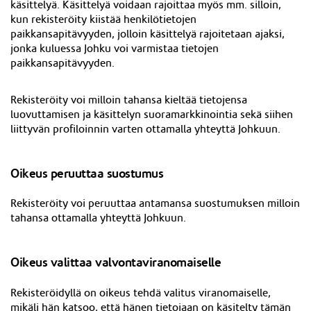
käsittelyä. Käsittelyä voidaan rajoittaa myös mm. silloin,
kun rekisteröity kiistää henkilötietojen
paikkansapitävyyden, jolloin käsittelyä rajoitetaan ajaksi,
jonka kuluessa Johku voi varmistaa tietojen
paikkansapitävyyden.
Rekisteröity voi milloin tahansa kieltää tietojensa
luovuttamisen ja käsittelyn suoramarkkinointia sekä siihen
liittyvän profiloinnin varten ottamalla yhteyttä Johkuun.
Oikeus peruuttaa suostumus
Rekisteröity voi peruuttaa antamansa suostumuksen milloin
tahansa ottamalla yhteyttä Johkuun.
Oikeus valittaa valvontaviranomaiselle
Rekisteröidyllä on oikeus tehdä valitus viranomaiselle,
mikäli hän katsoo, että hänen tietojaan on käsitelty tämän