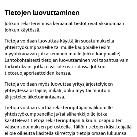
Tietojen luovuttaminen
Johkun rekistereihinsä keräämät tiedot ovat yksinomaan
Johkun käytössä.
Tietoja voidaan luovuttaa käyttäjän suostumuksella
yhteistyökumppaneille tai muille kauppiaille (esim.
myyntikanavan julkaiseminen muille Johku-kauppiaille)
Lähtökohtaisesti tietojen luovuttaminen voi tapahtua vain
tarkoituksiin, jotka eivät ole ristiriidassa Johkun
tietosuojaperiaatteiden kanssa.
Tietoja voidaan myös luovuttaa yritysjärjestelyiden
yhteydessä ostajille, mikäli Johku myy tai muutoin
järjestelee liiketoimintaansa.
Tietoja voidaan siirtää rekisterinpitäjän valikoimille
yhteistyökumppaneille ja/tai alihankkijoille jotka
käsittelevät tietoja rekisterinpitäjän lukuun, osapuolten
välisen sopimuksen perusteella. Tällöin tietojen käsittelijällä
ei ole oikeutta käsitellä siirrettyjä tietoja omaan lukuunsa.