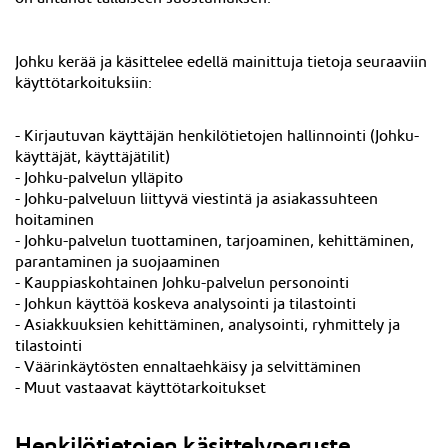
Johku kerää ja käsittelee edellä mainittuja tietoja seuraaviin
käyttötarkoituksiin:
-
Kirjautuvan käyttäjän
henkilötietojen hallinnointi (Johku-
käyttäjät, käyttäjätilit)
- Johku-palvelun ylläpito
- Johku-palveluun liittyvä viestintä ja asiakassuhteen
hoitaminen
- Johku-palvelun tuottaminen, tarjoaminen, kehittäminen,
parantaminen ja suojaaminen
- Kauppiaskohtainen Johku-palvelun personointi
- Johkun käyttöä koskeva analysointi ja tilastointi
- Asiakkuuksien kehittäminen, analysointi, ryhmittely ja
tilastointi
- Väärinkäytösten ennaltaehkäisy ja selvittäminen
- Muut vastaavat käyttötarkoitukset
Henkilötietojen käsittelyperuste