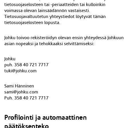
tietosuojaselosteen tai -periaatteiden tai kulloinkin
voimassa olevan lainsäädännön vastaisesti.
Tietosuojavaltuutetun yhteystiedot löytyvät tämän
tietosuojaselosteen lopusta.
Johku toivoo rekisteröidyn olevan ensin yhteydessä Johkuun
asian nopeaksi ja tehokkaaksi selvittämiseksi:
Johku
puh. 358 40 721 7717
tuki@johku.com
Sami Hänninen
sami@johku.com
Puh. 358 40 721 7717
Profilointi ja automaattinen
päätöksenteko