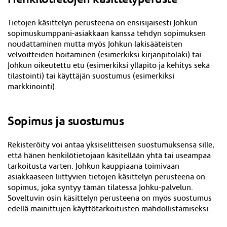
Tietojen käsittelyn perusteena on ensisijaisesti Johkun
sopimuskumppani-asiakkaan kanssa tehdyn sopimuksen
noudattaminen mutta myös Johkun lakisääteisten
velvoitteiden hoitaminen (esimerkiksi kirjanpitolaki) tai
Johkun oikeutettu etu (esimerkiksi ylläpito ja kehitys sekä
tilastointi) tai käyttäjän suostumus (esimerkiksi
markkinointi).
Sopimus ja suostumus
Rekisteröity voi antaa yksiselitteisen suostumuksensa sille,
että hänen henkilötietojaan käsitellään yhtä tai useampaa
tarkoitusta varten. Johkun kauppiaana toimivaan
asiakkaaseen liittyvien tietojen käsittelyn perusteena on
sopimus, joka syntyy tämän tilatessa Johku-palvelun.
Soveltuvin osin käsittelyn perusteena on myös suostumus
edellä mainittujen käyttötarkoitusten mahdollistamiseksi.