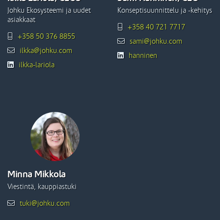
Johku Ekosysteemi ja uudet
Konseptisuunnittelu ja -kehitys
asiakkaat
+358 40 721 7717
+358 50 376 8855
sami@johku.com
ilkka@johku.com
hanninen
ilkka-lariola
Minna Mikkola
Viestintä, kauppiastuki
tuki@johku.com