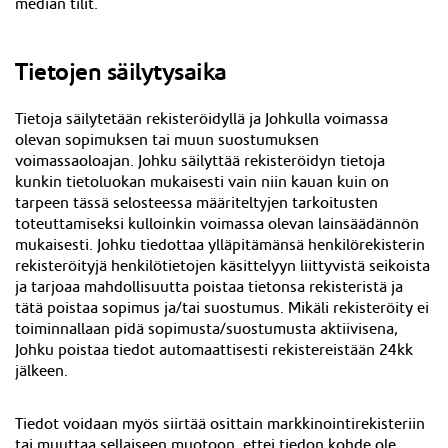
median tilit.
Tietojen säilytysaika
Tietoja säilytetään rekisteröidyllä ja Johkulla voimassa
olevan sopimuksen tai muun suostumuksen
voimassaoloajan. Johku säilyttää rekisteröidyn tietoja
kunkin tietoluokan mukaisesti vain niin kauan kuin on
tarpeen tässä selosteessa määriteltyjen tarkoitusten
toteuttamiseksi kulloinkin voimassa olevan lainsäädännön
mukaisesti. Johku tiedottaa ylläpitämänsä henkilörekisterin
rekisteröityjä henkilötietojen käsittelyyn liittyvistä seikoista
ja tarjoaa mahdollisuutta poistaa tietonsa rekisteristä ja
tätä poistaa sopimus ja/tai suostumus. Mikäli rekisteröity ei
toiminnallaan pidä sopimusta/suostumusta aktiivisena,
Johku poistaa tiedot automaattisesti rekistereistään 24kk
jälkeen
.
Tiedot voidaan myös siirtää osittain markkinointirekisteriin
tai muuttaa sellaiseen muotoon, ettei tiedon kohde ole