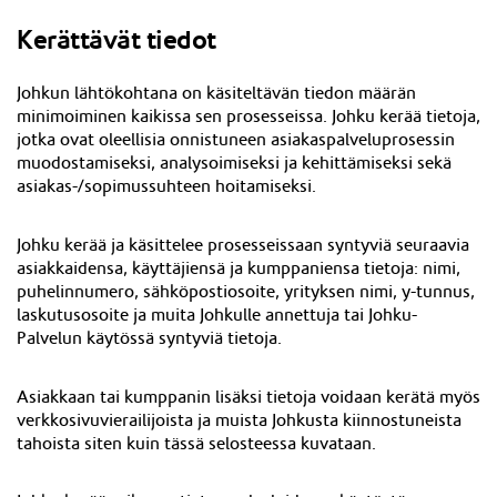
Kerättävät tiedot
Johkun lähtökohtana on käsiteltävän tiedon määrän
minimoiminen kaikissa sen prosesseissa. Johku kerää tietoja,
jotka ovat oleellisia onnistuneen asiakaspalveluprosessin
muodostamiseksi, analysoimiseksi ja kehittämiseksi sekä
asiakas-/sopimussuhteen hoitamiseksi.
Johku kerää ja käsittelee prosesseissaan syntyviä seuraavia
asiakkaidensa, käyttäjiensä ja kumppaniensa tietoja: nimi,
puhelinnumero, sähköpostiosoite, yrityksen nimi, y-tunnus,
laskutusosoite ja muita Johkulle annettuja tai Johku-
Palvelun käytössä syntyviä tietoja.
Asiakkaan tai kumppanin lisäksi tietoja voidaan kerätä myös
verkkosivuvierailijoista ja muista Johkusta kiinnostuneista
tahoista siten kuin tässä selosteessa kuvataan.