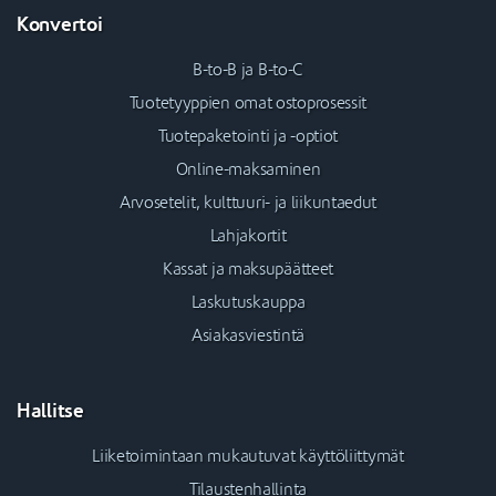
Konvertoi
B-to-B ja B-to-C
Tuotetyyppien omat ostoprosessit
Tuotepaketointi ja -optiot
Online-maksaminen
Arvosetelit, kulttuuri- ja liikuntaedut
Lahjakortit
Kassat ja maksupäätteet
Laskutuskauppa
Asiakasviestintä
Hallitse
Liiketoimintaan mukautuvat käyttöliittymät
Tilaustenhallinta