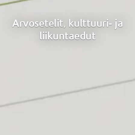
Arvosetelit,
kulttuuri
- ja
liikuntaedut