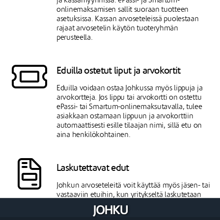
ja kassamyynnissä. ePassi- ja Smartum-
onlinemaksamisen sallit suoraan tuotteen
asetuksissa. Kassan arvoseteleissä puolestaan
rajaat arvosetelin käytön tuoteryhmän
perusteella.
Eduilla ostetut liput ja arvokortit
Eduilla voidaan ostaa Johkussa myös lippuja ja
arvokortteja. Jos lippu tai arvokortti on ostettu
ePassi- tai Smartum-onlinemaksutavalla, tulee
asiakkaan ostamaan lippuun ja arvokorttiin
automaattisesti esille tilaajan nimi, sillä etu on
aina henkilökohtainen.
Laskutettavat edut
Johkun arvoseteleitä voit käyttää myös jäsen- tai
vastaaviin etuihin, kun yritykseltä laskutetaan
tietty osuus jäsenen ostoksesta ja jäsen maksaa
loput itse joko kassalla tai online. Johkuun syntyy