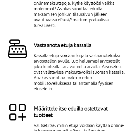
onlinemaksutapoja. Kytke käyttöösi vaikka
molemmat! Asiakas suorittaa eduilla
maksamisen Johkun tilaussivun jälkeen
avautuvassa ePassi/Smartum-portaalissa
turvallisesti.
Vastaanota etuja kassalla
Kassalla etuja voidaan kirjata vastaanotetuiksi
arvosetelien avulla. Luo haluamasi arvosetelit
joko kiinteällä tai avoimella arvolla. Arvosetelit
ovat valittavissa maksutavoiksi suoraan kassalla.
Asiakas suorittaa maksun edun
mobiilisovelluksessa tai antamalla fyysisen
etusetelin.
Määrittele itse eduilla ostettavat
tuotteet
Valitset itse, mihin etuja voidaan käyttää online-