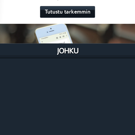
Tutustu tarkemmin
Lippujen hallinta
Johku on täysiverinen oikea lipunmyyntijärjestelmä
ihan lipuntarkastusprosesseja myöten.
Tutustu tarkemmin