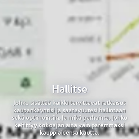
Hallitse
Johku sisältää kaikki tarvittavat ratkaisut
kaupankäyntisi ja saatavuutesi hallintaan
sekä optimointiin. Ja mikä parhainta, Johku
kehittyy kokoajan aina vain paremmaksi
kauppiaidensa kautta.