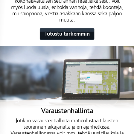
kokonaisvaltaisen seurannan reaaliaikaisesti. Voit
myös luoda uusia, editoida vanhoja, tehdä koonteja,
muistiinpanoa, viestiä asiakkaan kanssa sekä paljon
muuta.
Tutustu tarkemmin
Varaustenhallinta
Johkun varaustenhallinta mahdollistaa tilausten
seurannan aikajanalla ja eri ajanhetkissä.
Varaustenhallinnassa voit mm. tehdä uusi tilauksia ja