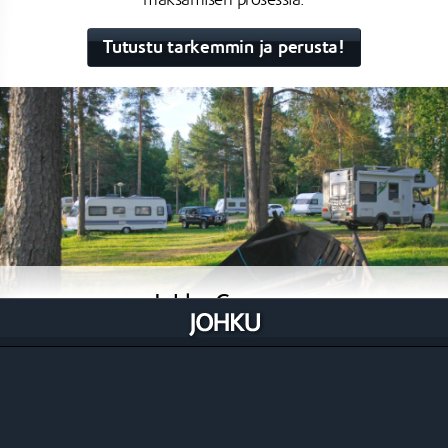
maksamisen prosessia.
Tutustu tarkemmin ja perusta!
Johku Caravan
Leirintä- ja Caravan-aluille suunniteltu Johku, jonka
avulla on aidosti mahdollista myydä tehokkaasti mitä
tahansa tuotetyyppiä ilman rajoitteita sekä
automatisoida suuri määrä toistuvista prosesseista
säästäen aikaa ja rahaa.