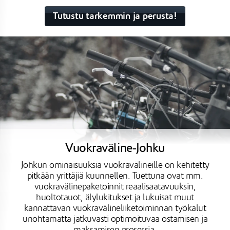
Tutustu tarkemmin ja perusta!
Vuokraväline-Johku
Johkun ominaisuuksia vuokravälineille on kehitetty
pitkään yrittäjiä kuunnellen. Tuettuna ovat mm.
vuokravälinepaketoinnit reaalisaatavuuksin,
huoltotauot, älylukitukset ja lukuisat muut
kannattavan vuokravälineliiketoiminnan työkalut
unohtamatta jatkuvasti optimoituvaa ostamisen ja