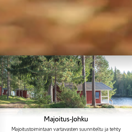
Majoitus-Johku
Majoitustoimintaan vartavasten suunniteltu ja tehty