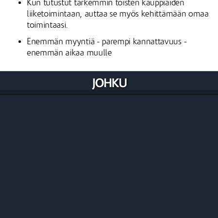
Kun tutustut tarkemmin toisten kauppiaiden
liiketoimintaan, auttaa se myös kehittämään omaa
toimintaasi.
Enemmän myyntiä - parempi kannattavuus -
enemmän aikaa muulle
Opi Johku
Omaksu Johkun käyttö online-oppimateriaalien avulla.
Liity Johkun Ekosysteemiin
Opi, inspiroidu ja verkotu Johku Ekosysteemissä.
Perusta Oma Johkusi