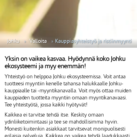
Johku
Valloita
Kauppiasyhteistyö ja ristiinmyynti
Yksin on vaikea kasvaa. Hyödynnä koko Johku
ekosysteemi ja myy enemmän!
Yhteistyö on helppoa Johku ekosysteemissa. Voit antaa
tuotteesi myyntiin kenelle tahansa halukkaalle Johku-
kauppiaalle tai -myyntikanavalla. Voit myös ottaa muiden
kauppiaden tuotteita myyntiin omaan myyntikanavaasi.
Tee yhteistyötä, jossa kaikki hyötyvät!
Kaikkea ei tarvitse tehdä itse. Keskity omaan
ydinliiketoimintaasi ja tee se mahdollisimma hyvin.
Monesti kuitenkin asiakkaat tarvitsevat monipuolisesti
erilaisia palveluja. Kaikkea on vaikea tehdä laadukkaasti