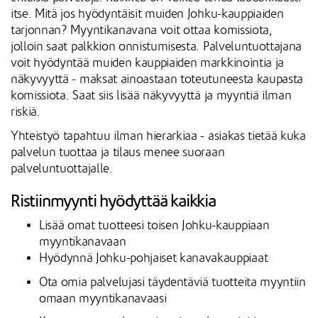
itse. Mitä jos hyödyntäisit muiden Johku-kauppiaiden
tarjonnan? Myyntikanavana voit ottaa komissiota,
jolloin saat palkkion onnistumisesta. Palveluntuottajana
voit hyödyntää muiden kauppiaiden markkinointia ja
näkyvyyttä - maksat ainoastaan toteutuneesta kaupasta
komissiota. Saat siis lisää näkyvyyttä ja myyntiä ilman
riskiä.
Yhteistyö tapahtuu ilman hierarkiaa - asiakas tietää kuka
palvelun tuottaa ja tilaus menee suoraan
palveluntuottajalle.
Ristiinmyynti hyödyttää kaikkia
Lisää omat tuotteesi toisen Johku-kauppiaan
myyntikanavaan
Hyödynnä Johku-pohjaiset kanavakauppiaat
Ota omia palvelujasi täydentäviä tuotteita myyntiin
omaan myyntikanavaasi