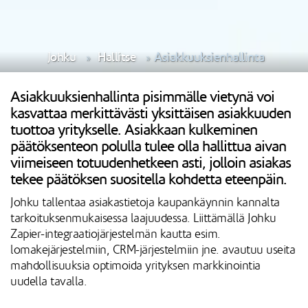
Johku
Hallitse
Asiakkuuksienhallinta
Asiakkuuksienhallinta pisimmälle vietynä voi
kasvattaa merkittävästi yksittäisen asiakkuuden
tuottoa yritykselle. Asiakkaan kulkeminen
päätöksenteon polulla tulee olla hallittua aivan
viimeiseen totuudenhetkeen asti, jolloin asiakas
tekee päätöksen suositella kohdetta eteenpäin.
Johku tallentaa asiakastietoja kaupankäynnin kannalta
tarkoituksenmukaisessa laajuudessa. Liittämällä Johku
Zapier-integraatiojärjestelmän kautta esim.
lomakejärjestelmiin, CRM-järjestelmiin jne. avautuu useita
mahdollisuuksia optimoida yrityksen markkinointia
uudella tavalla.