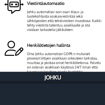
Viestintäautomaatio
Johku automatisoi ison osan tilaus- ja
tuotekohtaista asiakasviestintää sekä
sähköpostien että tekstiviestien muodossa. Kaikki
tehty viestintä tallentuu asiakkaalle ja sitä
voidaan tarkastella jälkikäteen.
Henkilötietojen hallinta
Oma Johku automatisoi GDPR:n mukaiset
prosessit liittyen asiakkaan oikeuteen tarkistaa,
muuttaa ja poistaa omat henkilötietonsa. Palvelu
on ostavan asiakkaan käytössä 24/7 ilman että
kauppiaan tarvitsee asiasta huolehtia.
Ulkoiset CRM-järjestelmät
Johku on yhdistettavissä Zapier-
integraatiopalvelun avulla ulkoisiin CRM-
järjestelmiin monella eri tasolla. Johku kykenee