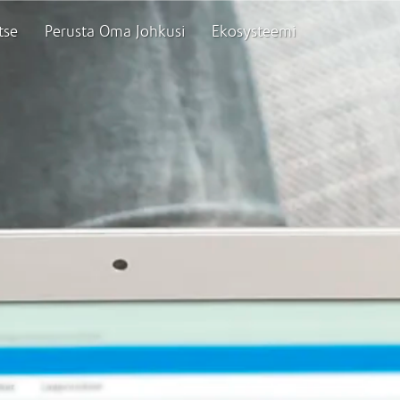
tse
Perusta Oma Johkusi
Ekosysteemi