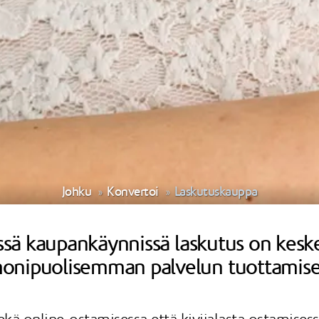
Johku
Konvertoi
Laskutuskauppa
essä kaupankäynnissä laskutus on keske
monipuolisemman palvelun tuottamis