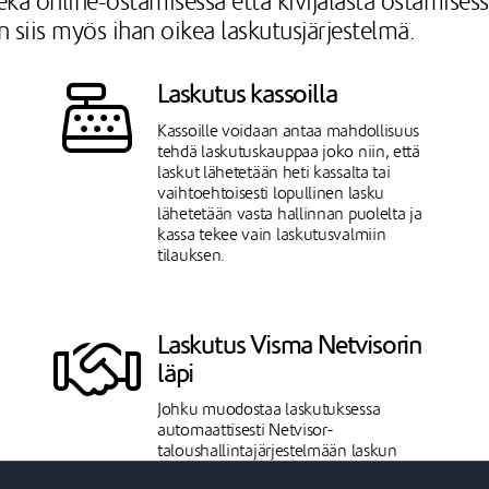
kä online-ostamisessa että kivijalasta ostamisessa 
siis myös ihan oikea laskutusjärjestelmä.
Laskutus kassoilla
Kassoille voidaan antaa mahdollisuus
tehdä laskutuskauppaa joko niin, että
laskut lähetetään heti kassalta tai
vaihtoehtoisesti lopullinen lasku
lähetetään vasta hallinnan puolelta ja
kassa tekee vain laskutusvalmiin
tilauksen.
Laskutus Visma Netvisorin
läpi
Johku muodostaa laskutuksessa
automaattisesti Netvisor-
taloushallintajärjestelmään laskun
lähettämätön-statuksella. Mikäli