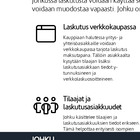
Johkussa laskutusta voidaan käyttää se
voidaan muodostaa vapaasti. Johku on 
Laskutus verkkokaupassa
Kauppiaan halutessa yritys- ja
yhteisöasiakkaille voidaan
verkkokaupassa tarjota laskutus
maksutapana. Tällöin asiakkaalta
kysytään tilaajan lisäksi
laskutusasiakkaan tiedot y-
tunnuksineen ja
verkkolaskuosoitteineen.
Tilaajat ja
laskutusasiakkuudet
Johku käsittelee tilaajien ja
laskutusasiakkuuksien tiedot erikseen.
Tämä helpottaa erityisesti isompien
yritysten laskuttamista ja tilaajien