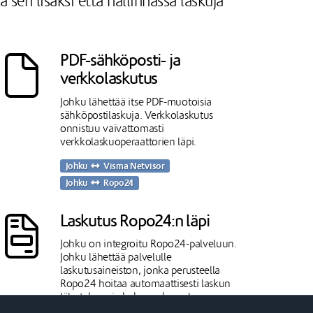
sen lisäksi että hallinnassa laskuja
PDF-sähköposti- ja
verkkolaskutus
Johku lähettää itse PDF-muotoisia
sähköpostilaskuja. Verkkolaskutus
onnistuu vaivattomasti
verkkolaskuoperaattorien läpi.
Johku
Visma Netvisor
Johku
Ropo24
Laskutus Ropo24:n läpi
Johku on integroitu Ropo24-palveluun.
Johku lähettää palvelulle
laskutusaineiston, jonka perusteella
Ropo24 hoitaa automaattisesti laskun
lähetyksen ja koko maksuvalvonnan
perintäprosesseja myöten. Kun lasku