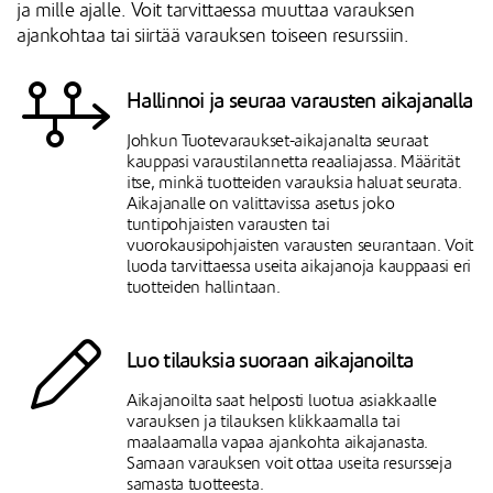
ja mille ajalle. Voit tarvittaessa muuttaa varauksen
ajankohtaa tai siirtää varauksen toiseen resurssiin.
Hallinnoi ja seuraa varausten aikajanalla
Johkun Tuotevaraukset-aikajanalta seuraat
kauppasi varaustilannetta reaaliajassa. Määrität
itse, minkä tuotteiden varauksia haluat seurata.
Aikajanalle on valittavissa asetus joko
tuntipohjaisten varausten tai
vuorokausipohjaisten varausten seurantaan. Voit
luoda tarvittaessa useita aikajanoja kauppaasi eri
tuotteiden hallintaan.
Luo tilauksia suoraan aikajanoilta
Aikajanoilta saat helposti luotua asiakkaalle
varauksen ja tilauksen klikkaamalla tai
maalaamalla vapaa ajankohta aikajanasta.
Samaan varauksen voit ottaa useita resursseja
samasta tuotteesta.