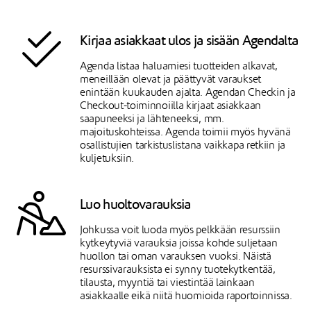
Kirjaa asiakkaat ulos ja sisään Agendalta
Agenda listaa haluamiesi tuotteiden alkavat,
meneillään olevat ja päättyvät varaukset
enintään kuukauden ajalta. Agendan Checkin ja
Checkout-toiminnoiilla kirjaat asiakkaan
saapuneeksi ja lähteneeksi, mm.
majoituskohteissa. Agenda toimii myös hyvänä
osallistujien tarkistuslistana vaikkapa retkiin ja
kuljetuksiin.
Luo huoltovarauksia
Johkussa voit luoda myös pelkkään resurssiin
kytkeytyviä varauksia joissa kohde suljetaan
huollon tai oman varauksen vuoksi. Näistä
resurssivarauksista ei synny tuotekytkentää,
tilausta, myyntiä tai viestintää lainkaan
asiakkaalle eikä niitä huomioida raportoinnissa.