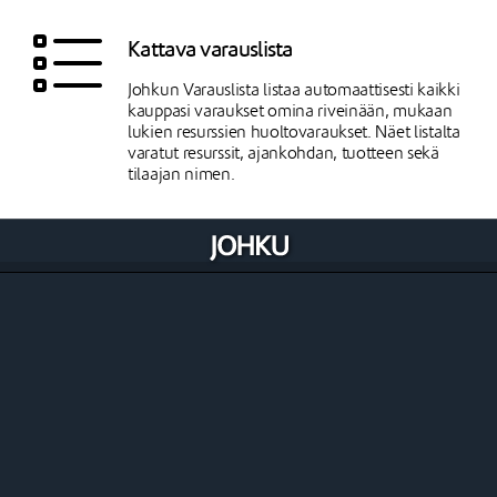
Kattava varauslista
Johkun Varauslista listaa automaattisesti kaikki
kauppasi varaukset omina riveinään, mukaan
lukien resurssien huoltovaraukset. Näet listalta
varatut resurssit, ajankohdan, tuotteen sekä
tilaajan nimen.
Varauksen tiedot tilauksella ja tositteella
Varauksen tiedot näytetään myös suoraan
asiakkaan tilauksella ja tositteella, ja näet
suoraan mitä resursseja asiakkaalle on varattuna
ja mille ajalle.
Muokkaa varausta tarvittaessa
Varausta voi muokata niin aikajanan,
varauslistan kuin tilauksen tai tositteen kautta.