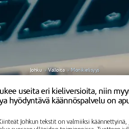
Johku
Valloita
Monikielisyys
ukee useita eri kieliversioita, niin my
lya hyödyntävä käännöspalvelu on apu
iinteät Johkun tekstit on valmiiksi käännettyinä, j