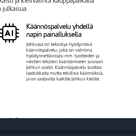
isu ja kielivalinta kauppapaikalla
 julkaisua.
Käännöspalvelu yhdellä
napin painalluksella
Johkussa on tekoälya hyödyntävä
käännöspalvelu, joka on valmiina
hyödynnettävissäsi mm. tuotteiden ja
viestien tekstien kääntämiseen suoraan
Johkun sisällä. Käännöspalvelu tuottaa
laadukkaita mutta edullisia käännöksiä,
ja on saatavilla kaikille Johkun kielille.
Ehjä kieliversiokohtainen
tilausprosessi