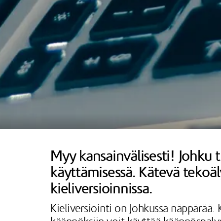
Myy kansainvälisesti! Johku t
käyttämisessä. Kätevä tekoä
kieliversioinnissa.
Kieliversiointi on Johkussa näppärää. K