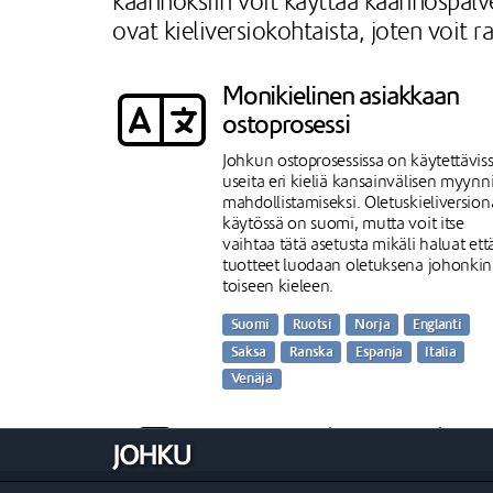
käännöksiin voit käyttää käännöspalve
ovat kieliversiokohtaista, joten voit r
Monikielinen asiakkaan
ostoprosessi
Johkun ostoprosessissa on käytettävis
useita eri kieliä kansainvälisen myynn
mahdollistamiseksi. Oletuskieliversion
käytössä on suomi, mutta voit itse
vaihtaa tätä asetusta mikäli haluat ett
tuotteet luodaan oletuksena johonkin
toiseen kieleen.
Suomi
Ruotsi
Norja
Englanti
Saksa
Ranska
Espanja
Italia
Venäjä
Kiinteät tekstit valmiiksi
käännettyinä