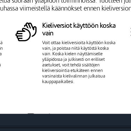
lua suoraan ylläpidon toiminnoissa. Tuotteen julka
auhassa viimeistellä käännökset ennen kieliversion
Kieliversiot käyttöön koska
vain
sä
Voit ottaa kieliversioita käyttöön koska
in
vain, ja poistaa niitä käytöstä koska
a
vain. Koska kielen näyttämiselle
ylläpidossa ja julkisesti on erilliset
ä
asetukset, voit tehdä sisältöjen
kieliversiointia etukäteen ennen
varsinaista kielivalinnan julkaisua
kauppapaikallesi.
Julkaiset tuoteryhmät ja
tuotteet