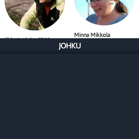
Minna Mikkola
Ilkka Lariola, CECO
Viestintä, kauppiastuki
Johku Ekosysteemi ja uudet
tuki@johku.com
asiakkaat
minnarajala/
+358 50 376 8855
ilkka@johku.com
ilkka-lariola
Visma Pay -maksujen välitys