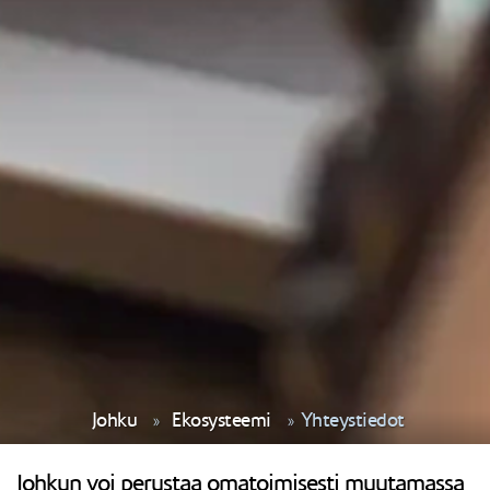
Johku
Ekosysteemi
Yhteystiedot
Johkun voi perustaa omatoimisesti muutamassa