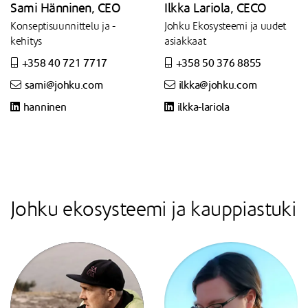
Sami Hänninen, CEO
Ilkka Lariola, CECO
Konseptisuunnittelu ja -
Johku Ekosysteemi ja uudet
kehitys
asiakkaat
+358 40 721 7717
+358 50 376 8855
sami@johku.com
ilkka@johku.com
hanninen
ilkka-lariola
Johku ekosysteemi ja kauppiastuki