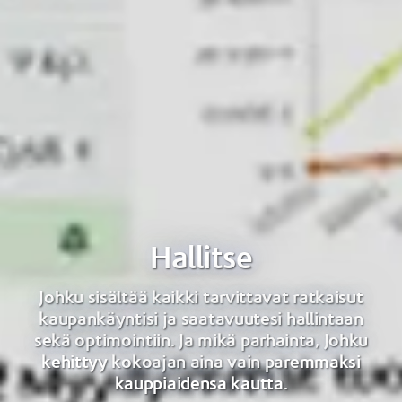
Hallitse
Johku sisältää kaikki tarvittavat ratkaisut
kaupankäyntisi ja saatavuutesi hallintaan
sekä optimointiin. Ja mikä parhainta, Johku
kehittyy kokoajan aina vain paremmaksi
kauppiaidensa kautta.