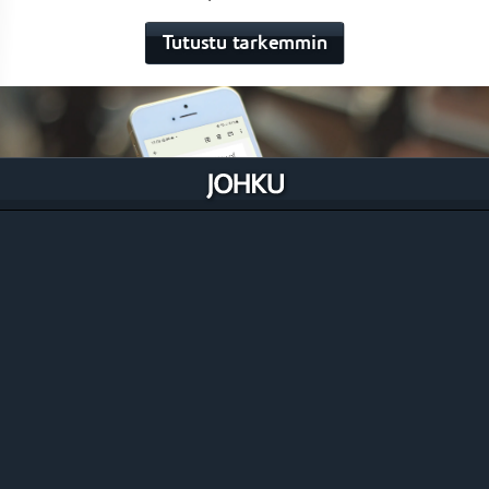
Tutustu tarkemmin
Lippujen hallinta
Johku on täysiverinen oikea lipunmyyntijärjestelmä
ihan lipuntarkastusprosesseja myöten.
Tutustu tarkemmin