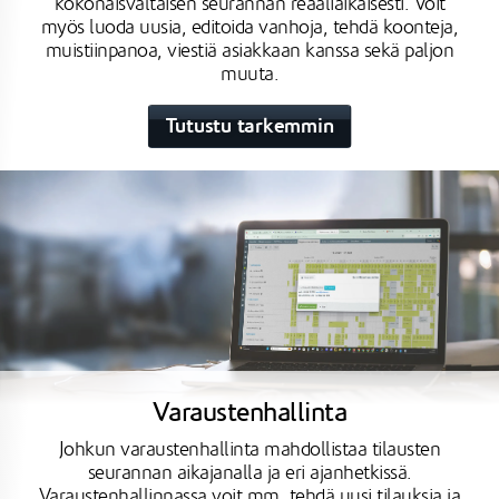
kokonaisvaltaisen seurannan reaaliaikaisesti. Voit
myös luoda uusia, editoida vanhoja, tehdä koonteja,
muistiinpanoa, viestiä asiakkaan kanssa sekä paljon
muuta.
Tutustu tarkemmin
Varaustenhallinta
Johkun varaustenhallinta mahdollistaa tilausten
seurannan aikajanalla ja eri ajanhetkissä.
Varaustenhallinnassa voit mm. tehdä uusi tilauksia ja