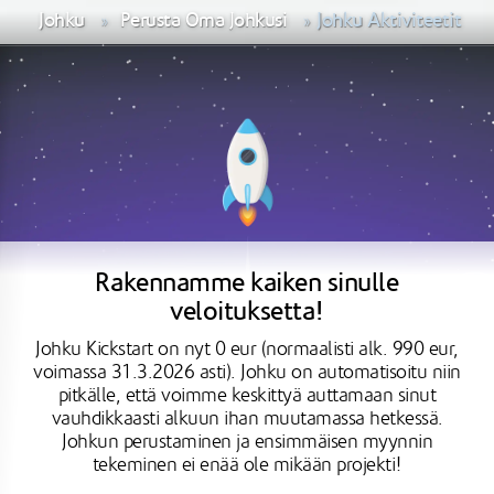
Johku
Perusta Oma Johkusi
Johku Aktiviteetit
Rakennamme kaiken sinulle
veloituksetta!
Johku Kickstart on nyt 0 eur (normaalisti alk. 990 eur,
voimassa 31.3.2026 asti). Johku on automatisoitu niin
pitkälle, että voimme keskittyä auttamaan sinut
vauhdikkaasti alkuun ihan muutamassa hetkessä.
Johkun perustaminen ja ensimmäisen myynnin
tekeminen ei enää ole mikään projekti!