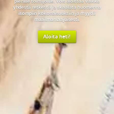
pienille toimijoille. Voit aloittaa vaikka
yhdestä retkestä ja skaalata huomenna
isompiin kokonaisuuksiin ja myydä
maailmanlaajuisesti.
Aloita heti!