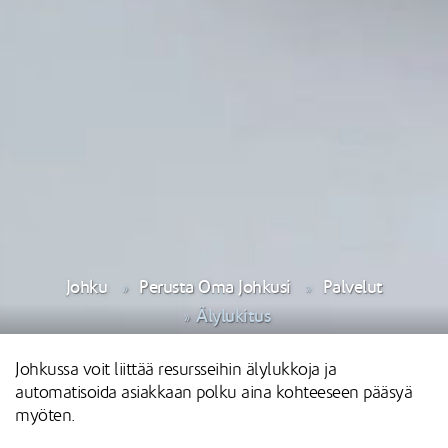
Johku
Perusta Oma Johkusi
Palvelut
Älylukitus
Johkussa voit liittää resursseihin älylukkoja ja
automatisoida asiakkaan polku aina kohteeseen pääsyä
myöten.