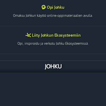
Opi Johku
Omaksu Johkun käyttö online-oppimateriaalien avulla.
Liity Johkun Ekosysteemiin
Opi, inspiroidu ja verkotu Johku Ekosysteemissä.
Perusta Oma Johkusi
Ota Johku käyttöösi ja aloita myynti vaikka heti!
The Future of Entrepreneurship
Johku on täysin uudenlainen työkalu, aina mukanasi kulkeva