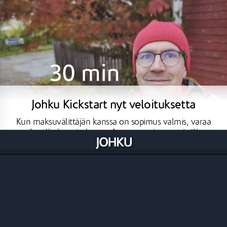
Johku Kickstart nyt veloituksetta
Kun maksuvälittäjän kanssa on sopimus valmis, varaa
aika alkukartoitukseen. Autamme sinut vauhdilla
valmiiksi ja ensimmäiseen myyntiisi Johkulla,
tapahtuu se sitten verkossa tai paikan päällä kassalla
ja maksupäätteellä. Kampanja voimassa 31.3.2026
asti.