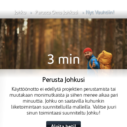
Johku
Perusta Oma Johkusi
Nyt Vauhtiin!
Perusta Johkusi
Käyttöönotto ei edellytä projektien perustamista tai
muutakaan monimutkaista ja siihen menee aikaa pari
minuuttia. Johku on saatavilla kuhunkin
liiketoimintaan suunnitelluilla malleilla. Valitse juuri
sinun toimintaasi suunniteltu Johku!
Aloita heti!