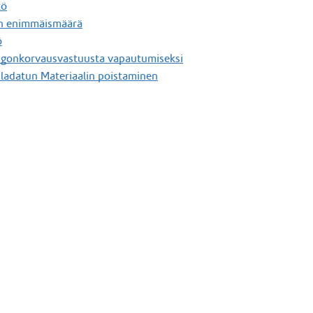
tö
en enimmäismäärä
ö
ngonkorvausvastuusta vapautumiseksi
 ladatun Materiaalin poistaminen