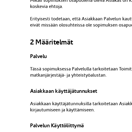
Mikäli sopimuksen osapuolena oleva Asiakas on 
koskevia ehtoja.
Erityisesti todetaan, että Asiakkaan Palvelun kau
eivät missään olosuhteissa ole sopimuksen osapuo
2 Määritelmät
Palvelu
Tässä sopimuksessa Palvelulla tarkoitetaan Toimi
matkanjärjest
äjä- ja yhteistyöalustan.
Asiakkaan käyttäjätunnukset
Asiakkaan käyttäjätunnuksilla tarkoitetaan Asiakk
kirjautumiseen ja
käyttämiseen
.
Palvelun Käyttöliittymä