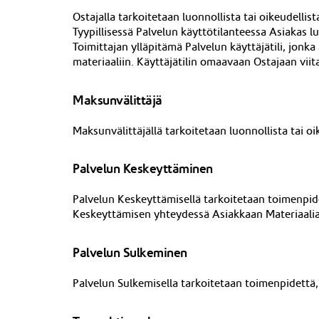
Ostajalla tarkoitetaan luonnollista tai oikeudell
Tyypillisessä Palvelun käyttötilanteessa Asiakas l
Toimittajan ylläpitämä Palvelun käyttäjätili, jo
materiaaliin. Käyttäjätilin omaavaan
Ostajaan vii
Maksunvälittäjä
Maksunvälittäjä
ll
ä tarkoitetaan luonnollista tai o
Palvelun Keskeyttäminen
Palvelun Keskeyttämisellä tarkoitetaan toimenpide
Keskeyttämisen yhteydessä Asiakkaan Materiaalia 
Palvelun Sulkeminen
Palvelun Sulkemisella tarkoitetaan toimenpidettä, 