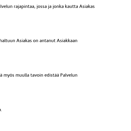
lvelun rajapintaa
, jossa ja jonka kautta Asiakas
a haltuun Asiakas on antanut Asiakkaan
kä myös muulla tavoin edistää Palvelun
.