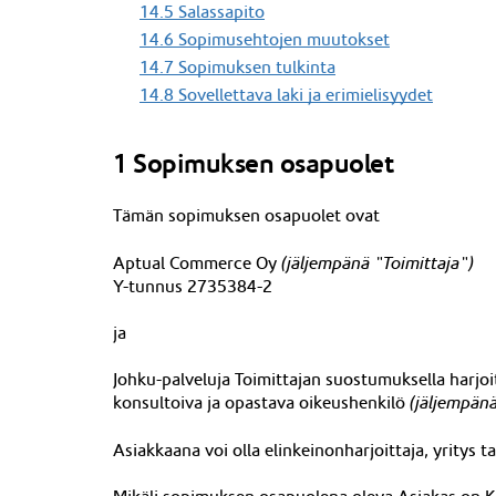
14.5 Salassapito
14.6 Sopimusehtojen muutokset
14.7 Sopimuksen tulkinta
14.8 Sovellettava laki ja erimielisyydet
1 Sopimuksen osapuolet
Tämän sopimuksen osapuolet ovat
Aptual Commerce Oy
(jäljempänä "Toimittaja")
Y-tunnus
2735384-2
ja
Johku-palveluja Toimittajan suostumuksella harjo
konsultoiva ja opastava oikeushenkilö
(jäljempänä
Asiakkaana voi olla elinkeinonharjoittaja, yritys 