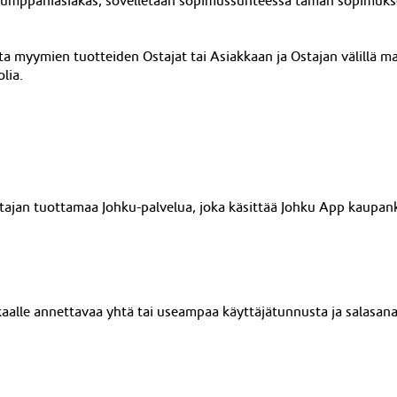
Kumppaniasiakas, sovelletaan sopimussuhteessa tämän sopimuks
tta myymien tuotteiden Ostajat tai Asiakkaan ja Ostajan välillä m
lia.
ttajan tuottamaa Johku-palvelua, joka käsittää Johku App kaupan
aalle annettavaa yhtä tai useampaa käyttäjätunnusta ja salasanaa