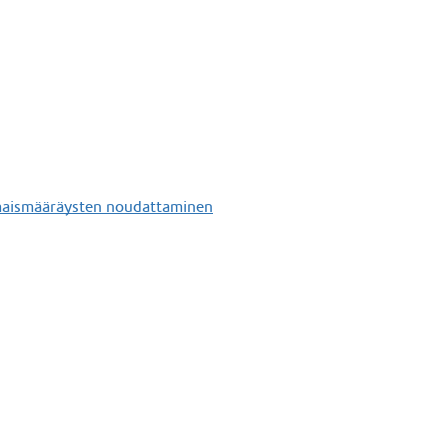
omaismääräysten noudattaminen