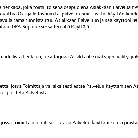
ista henkilöä, joka toimii toisena osapuolena Asiakkaan Palvelua 
uovuttaa Ostajalle tavaran tai palvelun omistus- tai käyttöoikeud
nka avulla tämä tunnistautuu Asiakkaan Palveluun ja saa käyttöoi
tataan DPA-Sopimuksessa termillä Käyttäjä.
ikeudellista henkilöä, joka tarjoaa Asiakkaalle maksujen välityspal
ttä, jossa Toimittaja väliaikaisesti estää Palvelun käyttämisen A
ei poisteta Palvelusta.
jossa Toimittaja lopullisesti estää Palvelun käyttämisen ja poist