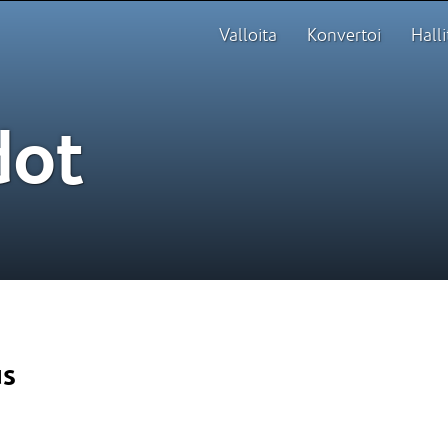
Valloita
Konvertoi
Halli
dot
us