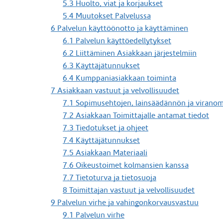
5.3 Huolto, viat ja korjaukset
5.4 Muutokset Palvelussa
6 Palvelun käyttöönotto ja käyttäminen
6.1 Palvelun käyttöedellytykset
6.2 Liittäminen Asiakkaan järjestelmiin
6.3 Käyttäjätunnukset
6.4 Kumppaniasiakkaan toiminta
7 Asiakkaan vastuut ja velvollisuudet
7.1 Sopimusehtojen, lainsäädännön ja viran
7.2 Asiakkaan Toimittajalle antamat tiedot
7.3 Tiedotukset ja ohjeet
7.4 Käyttäjätunnukset
7.5 Asiakkaan Materiaali
7.6 Oikeustoimet kolmansien kanssa
7.7 Tietoturva ja tietosuoja
8 Toimittajan vastuut ja velvollisuudet
9 Palvelun virhe ja vahingonkorvausvastuu
9.1 Palvelun virhe