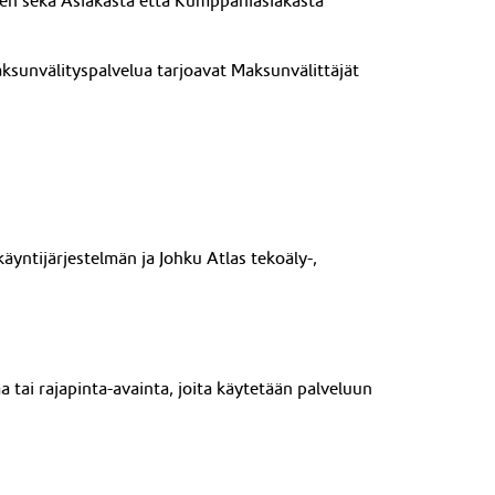
en sekä Asiakasta että Kumppaniasiakasta
aksunvälityspalvelua tarjoavat Maksunvälittäjät
käyntijärjestelmän ja Johku
Atlas
tekoäly-
,
 tai rajapinta-avainta, joita käytetään palveluun