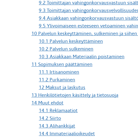
9.2 Toimittajan vahingonkorvausvastuun sisäl
9.3 Toimittajan vahingonkorvausvelvollisuud
9.4 Asiakkaan vahingonkorvausvastuun sisält
9.5 Ylivoimaiseen esteeseen vetoaminen vahi
10 Palvelun keskeyttäminen, sulkeminen ja siihen
10.1 Palvelun keskeyttäminen
10.2 Palvelun sulkeminen
10.3 Asiakkaan Materiaalin poistaminen
11 Sopimuksen päättäminen
11.1 Irtisanominen
11.2 Purkaminen
12 Maksut ja laskutus
13 Henkilötietojen käsittely ja tietosuoja
14 Muut ehdot
14.1 Reklamaatiot
14.2 Siirto
14.3 Alihankkijat
14.4 Immateriaalioikeudet