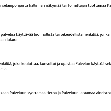
an selainpohjaista hallinnan näkymää tai
Toimittajan tuottamaa Pa
palvelua käyttävää luonnollista tai oikeudellista henkilöä, jonk
kaan lukuun.
nkilöä, joka kouluttaa, konsultoi ja opastaa Palvelun käyttöä se
ella.
kkaan Palveluun syöttämää tietoa ja Palveluun lataamaa aineistoa