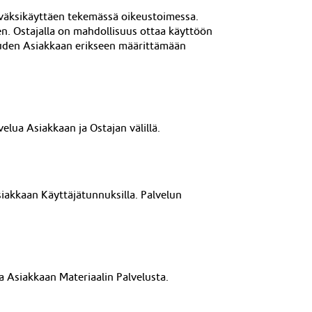
hyväksikäyttäen tekemässä oikeustoimessa.
en. Ost
ajalla on mahdollisuus ottaa käyttöön
keuden Asiakkaan erikseen määrittämään
velua Asiakkaan ja Ostajan välillä.
siakkaan Käyttäjätunnuksilla. Palvelun
aa Asiakkaan Materiaalin Palvelusta.