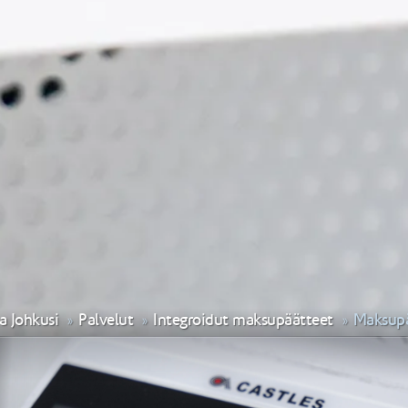
a Johkusi
Palvelut
Integroidut maksupäätteet
Maksupä