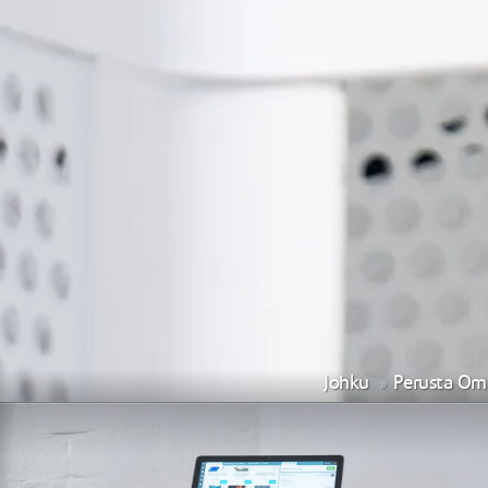
Johku
Perusta Om