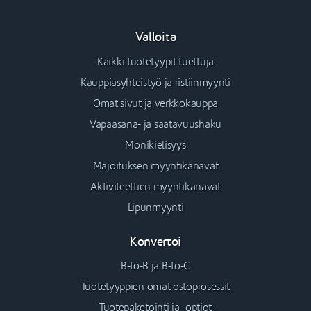
Valloita
Kaikki tuotetyypit tuettuja
Kauppiasyhteistyö ja ristiinmyynti
Omat sivut ja verkkokauppa
Vapaasana- ja saatavuushaku
Monikielisyys
Majoituksen myyntikanavat
Aktiviteettien myyntikanavat
Lipunmyynti
Konvertoi
B-to-B ja B-to-C
Tuotetyyppien omat ostoprosessit
Tuotepaketointi ja -optiot