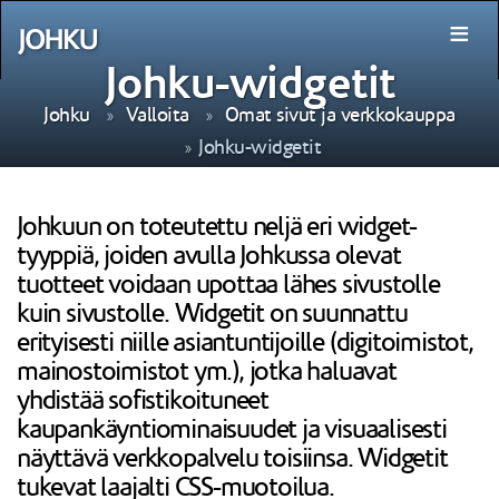
≡
Johku-widgetit
Johku
Valloita
Omat sivut ja verkkokauppa
Johku-widgetit
Johkuun on toteutettu neljä eri widget-
tyyppiä, joiden avulla Johkussa olevat
tuotteet voidaan upottaa lähes sivustolle
kuin sivustolle. Widgetit on suunnattu
erityisesti niille asiantuntijoille (digitoimistot,
mainostoimistot ym.), jotka haluavat
yhdistää sofistikoituneet
kaupankäyntiominaisuudet ja visuaalisesti
näyttävä verkkopalvelu toisiinsa. Widgetit
tukevat laajalti CSS-muotoilua.