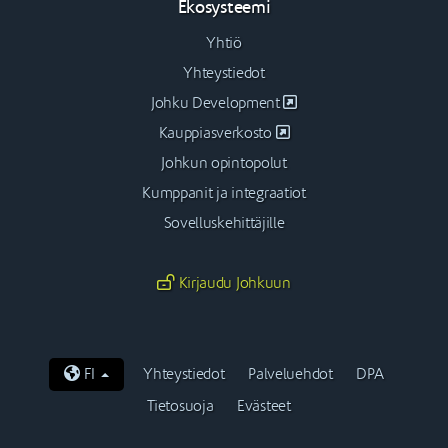
Ekosysteemi
Yhtiö
Yhteystiedot
Johku Development
Kauppiasverkosto
Johkun opintopolut
Kumppanit ja integraatiot
Sovelluskehittäjille
Kirjaudu Johkuun
FI
Yhteystiedot
Palveluehdot
DPA
Tietosuoja
Evästeet