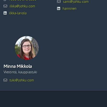
sami@johku.com
ilkka@johku.com
hanninen
ilkka-lariola
Minna Mikkola
Viestintä, kauppiastuki
tuki@johku.com