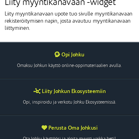
Liity myyntikanavaan -widget
Liity myyntikanavaan upote tuo sivulle myyntikanavaan
rekisteröitymisen napin, josta avautuu myyntikanavaan
liittyminen.
Opi Johku
Omaksu Johkun käyttö online-oppimateriaalien avulla.
Liity Johkun Ekosysteemiin
Opi, inspiroidu ja verkotu Johku Ekosysteemissä.
Perusta Oma Johkusi
Ota Johku käyttöösi ja aloita myynti vaikka heti!