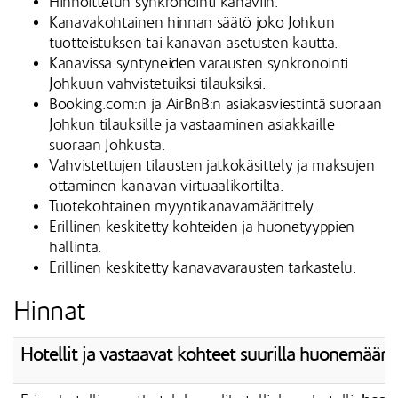
Hinnoittelun synkronointi kanaviin.
Kanavakohtainen hinnan säätö joko Johkun
tuotteistuksen tai kanavan asetusten kautta.
Kanavissa syntyneiden varausten synkronointi
Johkuun vahvistetuiksi tilauksiksi.
Booking.com:n ja AirBnB:n asiakasviestintä suoraan
Johkun tilauksille ja vastaaminen asiakkaille
suoraan Johkusta.
Vahvistettujen tilausten jatkokäsittely ja maksujen
ottaminen kanavan virtuaalikortilta.
Tuotekohtainen myyntikanavamäärittely.
Erillinen keskitetty kohteiden ja huonetyyppien
hallinta.
Erillinen keskitetty kanavavarausten tarkastelu.
Hinnat
Hotellit ja vastaavat kohteet suurilla huonemääril