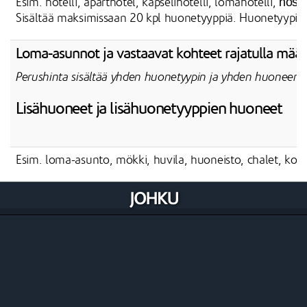
hoste
Esim. hotelli, aparthotel, kapselihotelli, lomahotelli,
Sisältää maksimissaan 20 kpl huonetyyppiä. Huonetyypin
Loma-asunnot ja vastaavat kohteet rajatulla määrä
Perushinta sisältää yhden huonetyypin ja yhden huoneen.
Lisähuoneet ja lisähuonetyyppien huoneet
Esim. loma-asunto, mökki, huvila, huoneisto, chalet, ko
Huonetyyppi vastaa Johkun tuotetta. Kun Johkun tuote
linkitetään kohteeseen, muodostuu kohteelle
automaattisesti huonetyyppi tuotteen nimellä. Tämä on
kytkettäåvissä kanavan vastaavaan huonetyyppiin.
Tilaaminen
Majoituksen kansainväliset myyntikanavat linkitetään