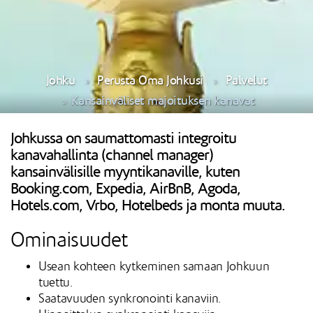
Johku
Perusta Oma Johkusi
Palvelut
Kansainväliset majoituksen kanavat
Johkussa on saumattomasti integroitu
kanavahallinta (channel manager)
kansainvälisille myyntikanaville, kuten
Booking.com, Expedia, AirBnB, Agoda,
Hotels.com, Vrbo, Hotelbeds ja monta muuta.
Ominaisuudet
Usean kohteen kytkeminen samaan Johkuun
tuettu.
Saatavuuden synkronointi kanaviin.